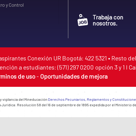
ro y Control
Trabaja con
nosotros.
aspirantes Conexión UR Bogotá: 422 5321 • Resto del
ención a estudiantes: (571) 297 0200 opción 3 y 1 I C
rminos de uso
-
Oportunidades de mejora
 y vigilancia del Mineducación
Derechos Pecuniarios, Reglamentos y Constitucion
 Jurídica: Resolución 58 del 16 de septiembre de 1895 expedida por el Ministerio d