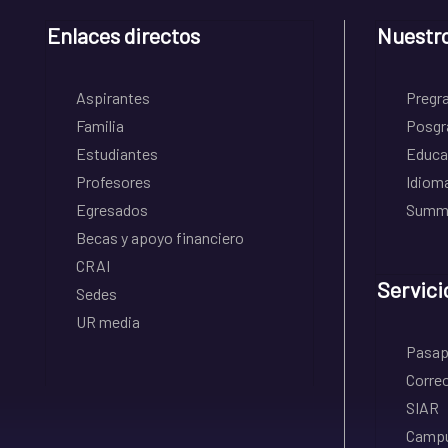
Enlaces directos
Nuestr
Aspirantes
Pregr
Familia
Posgr
Estudiantes
Educa
Profesores
Idiom
Egresados
Summe
Becas y apoyo financiero
CRAI
Servici
Sedes
UR media
Pasapo
Correo
SIAR
Campu