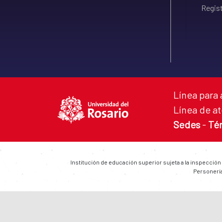
Regist
Línea para 
Línea de at
Sedes
-
Té
Institución de educación superior sujeta a la inspección
Personería