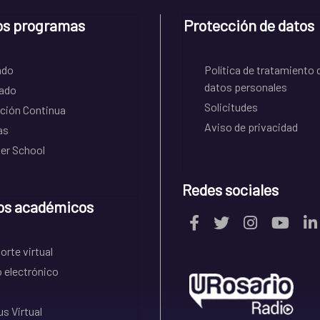
os programas
Protección de datos
ado
Política de tratamiento 
datos personales
ado
Solicitudes
ción Continua
Aviso de privacidad
as
r School
Redes sociales
os académicos
rte virtual
 electrónico
s Virtual