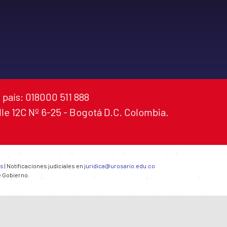
 país: 018000 511 888
alle 12C Nº 6-25 - Bogotá D.C. Colombia.
es
| Notificaciones judiciales en
juridica@urosario.edu.co
e Gobierno.