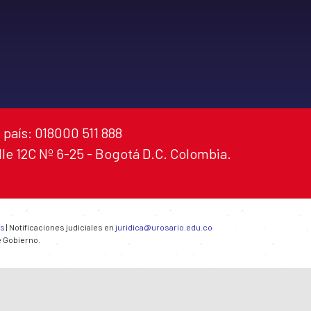
 país: 018000 511 888
alle 12C Nº 6-25 - Bogotá D.C. Colombia.
es
| Notificaciones judiciales en
juridica@urosario.edu.co
e Gobierno.