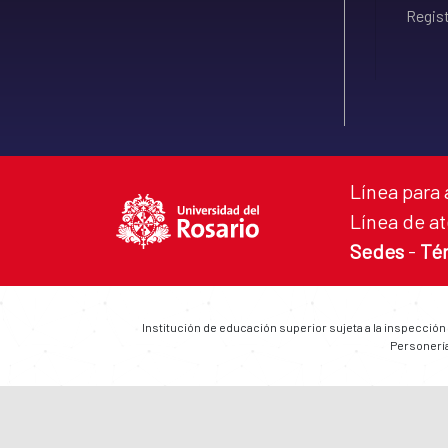
Regist
Línea para 
Línea de at
Sedes
-
Té
Institución de educación superior sujeta a la inspección
Personería