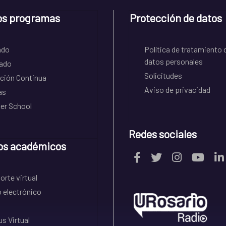
os programas
Protección de datos
ado
Política de tratamiento 
datos personales
ado
Solicitudes
ción Continua
Aviso de privacidad
as
r School
Redes sociales
os académicos
rte virtual
 electrónico
s Virtual