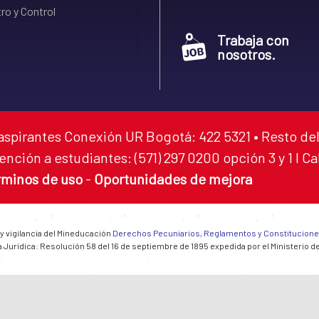
ro y Control
Trabaja con
nosotros.
aspirantes Conexión UR Bogotá: 422 5321 • Resto del
ención a estudiantes: (571) 297 0200 opción 3 y 1 I C
rminos de uso
-
Oportunidades de mejora
 y vigilancia del Mineducación
Derechos Pecuniarios, Reglamentos y Constitucion
 Jurídica: Resolución 58 del 16 de septiembre de 1895 expedida por el Ministerio d