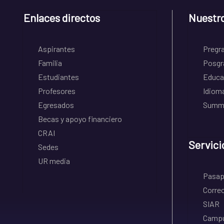
Enlaces directos
Nuestr
Aspirantes
Pregr
Familia
Posgr
Estudiantes
Educa
Profesores
Idiom
Egresados
Summe
Becas y apoyo financiero
CRAI
Servici
Sedes
UR media
Pasapo
Correo
SIAR
Campu