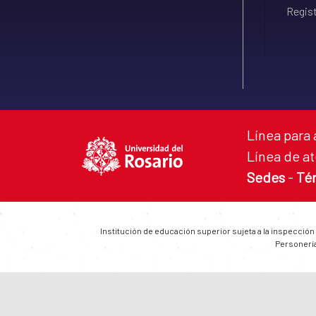
Regist
Línea para 
Línea de at
Sedes
-
Té
Institución de educación superior sujeta a la inspección
Personería