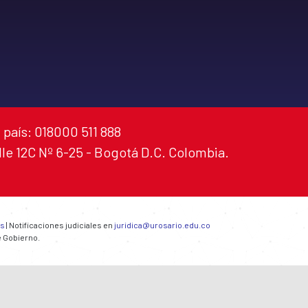
 país: 018000 511 888
alle 12C Nº 6-25 - Bogotá D.C. Colombia.
es
| Notificaciones judiciales en
juridica@urosario.edu.co
e Gobierno.