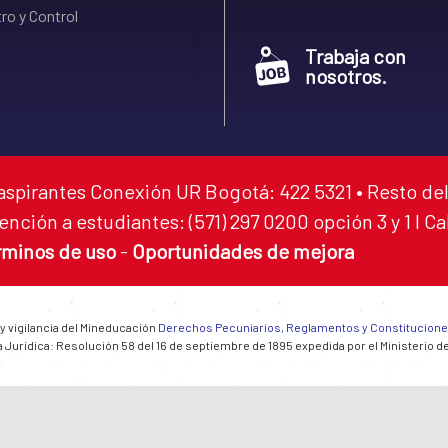
ro y Control
Trabaja con
nosotros.
aspirantes Conexión UR Bogotá: 422 5321 • Resto del
ención a estudiantes: (571) 297 0200 opción 3 y 1 I C
rminos de uso
-
Oportunidades de mejora
 y vigilancia del Mineducación
Derechos Pecuniarios, Reglamentos y Constitucion
 Jurídica: Resolución 58 del 16 de septiembre de 1895 expedida por el Ministerio d