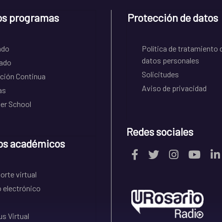
os programas
Protección de datos
ado
Política de tratamiento 
datos personales
ado
Solicitudes
ción Continua
Aviso de privacidad
as
r School
Redes sociales
os académicos
rte virtual
 electrónico
s Virtual