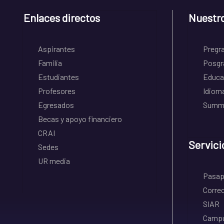
Enlaces directos
Nuestr
Aspirantes
Pregr
Familia
Posgr
Estudiantes
Educa
Profesores
Idiom
Egresados
Summe
Becas y apoyo financiero
CRAI
Servici
Sedes
UR media
Pasapo
Correo
SIAR
Campu