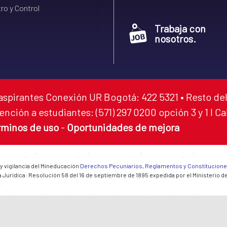
ro y Control
Trabaja con
nosotros.
aspirantes Conexión UR Bogotá: 422 5321 • Resto del
ención a estudiantes: (571) 297 0200 opción 3 y 1 I C
rminos de uso
-
Oportunidades de mejora
 y vigilancia del Mineducación
Derechos Pecuniarios, Reglamentos y Constitucion
 Jurídica: Resolución 58 del 16 de septiembre de 1895 expedida por el Ministerio d