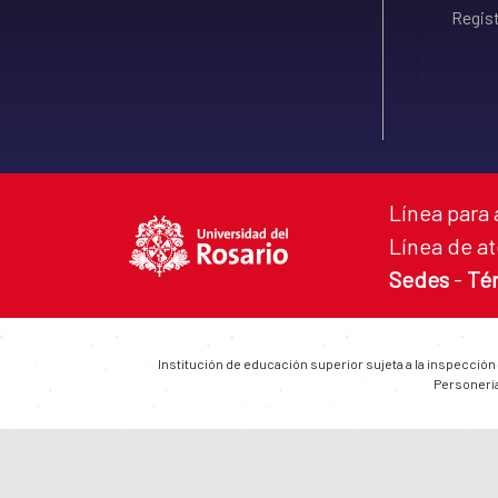
Regist
Línea para 
Línea de at
Sedes
-
Té
Institución de educación superior sujeta a la inspección
Personería