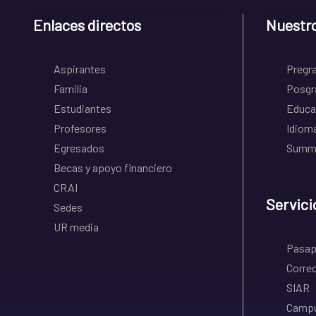
Enlaces directos
Nuestr
Aspirantes
Pregr
Familia
Posgr
Estudiantes
Educa
Profesores
Idiom
Egresados
Summe
Becas y apoyo financiero
CRAI
Servici
Sedes
UR media
Pasapo
Correo
SIAR
Campu