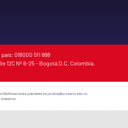
 país: 018000 511 888
alle 12C Nº 6-25 - Bogotá D.C. Colombia.
es
| Notificaciones judiciales en
juridica@urosario.edu.co
e Gobierno.