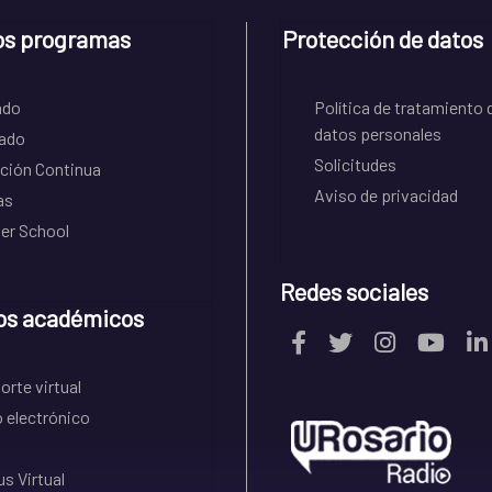
os programas
Protección de datos
ado
Política de tratamiento 
datos personales
ado
Solicitudes
ción Continua
Aviso de privacidad
as
r School
Redes sociales
os académicos
rte virtual
 electrónico
s Virtual