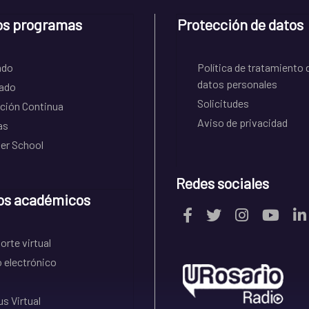
os programas
Protección de datos
ado
Política de tratamiento 
datos personales
ado
Solicitudes
ción Continua
Aviso de privacidad
as
r School
Redes sociales
os académicos
rte virtual
 electrónico
s Virtual