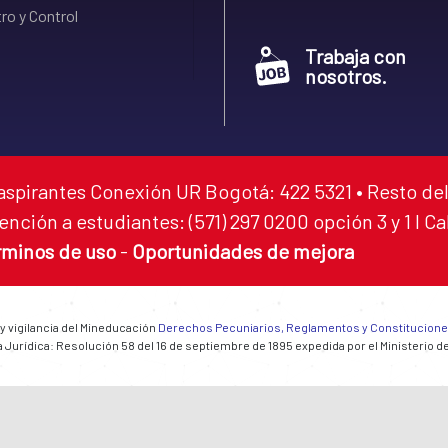
ro y Control
Trabaja con
nosotros.
aspirantes Conexión UR Bogotá: 422 5321 • Resto del
ención a estudiantes: (571) 297 0200 opción 3 y 1 I C
rminos de uso
-
Oportunidades de mejora
 y vigilancia del Mineducación
Derechos Pecuniarios, Reglamentos y Constitucion
 Jurídica: Resolución 58 del 16 de septiembre de 1895 expedida por el Ministerio d