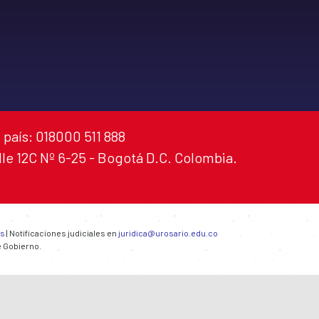
 país: 018000 511 888
alle 12C Nº 6-25 - Bogotá D.C. Colombia.
es
| Notificaciones judiciales en
juridica@urosario.edu.co
e Gobierno.