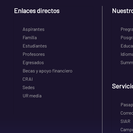
Enlaces directos
Nuestr
Aspirantes
Pregr
Familia
Posgr
Estudiantes
Educa
Profesores
Idiom
Egresados
Summe
Becas y apoyo financiero
CRAI
Servici
Sedes
UR media
Pasapo
Correo
SIAR
Campu