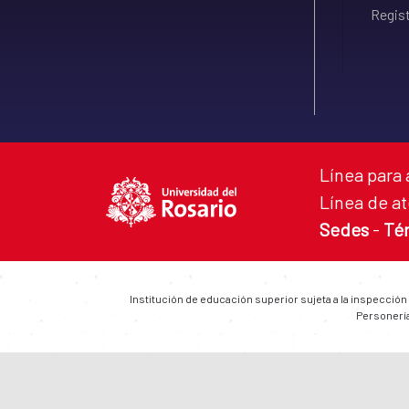
Regist
Línea para 
Línea de at
Sedes
-
Té
Institución de educación superior sujeta a la inspección
Personería