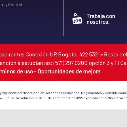
ro y Control
Trabaja con
nosotros.
aspirantes Conexión UR Bogotá: 422 5321 • Resto del
ención a estudiantes: (571) 297 0200 opción 3 y 1 I C
rminos de uso
-
Oportunidades de mejora
 y vigilancia del Mineducación
Derechos Pecuniarios, Reglamentos y Constitucion
 Jurídica: Resolución 58 del 16 de septiembre de 1895 expedida por el Ministerio d