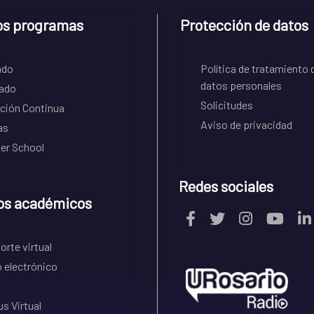
os programas
Protección de datos
ado
Política de tratamiento 
datos personales
ado
Solicitudes
ción Continua
Aviso de privacidad
as
r School
Redes sociales
os académicos
rte virtual
 electrónico
s Virtual