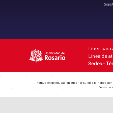
Regist
Línea para 
Línea de at
Sedes
-
Té
Institución de educación superior sujeta a la inspección
Personería