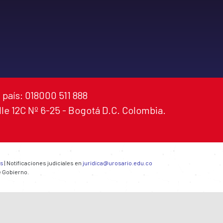
 país: 018000 511 888
alle 12C Nº 6-25 - Bogotá D.C. Colombia.
es
| Notificaciones judiciales en
juridica@urosario.edu.co
e Gobierno.