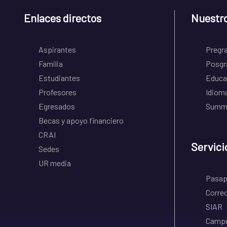
Enlaces directos
Nuestr
Aspirantes
Pregr
Familia
Posgr
Estudiantes
Educa
Profesores
Idiom
Egresados
Summe
Becas y apoyo financiero
CRAI
Servici
Sedes
UR media
Pasapo
Correo
SIAR
Campu