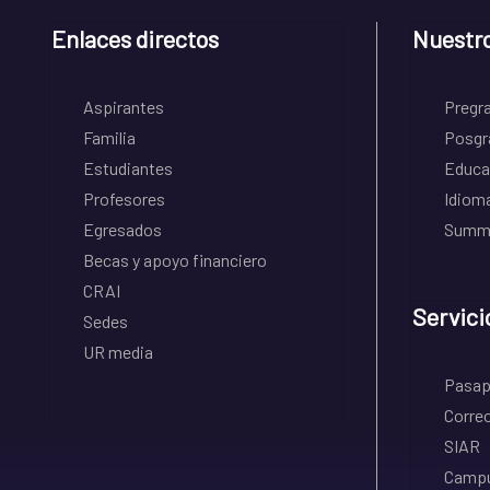
Enlaces directos
Nuestr
Aspirantes
Pregr
Familia
Posgr
Estudiantes
Educa
Profesores
Idiom
Egresados
Summe
Becas y apoyo financiero
CRAI
Servici
Sedes
UR media
Pasapo
Correo
SIAR
Campu