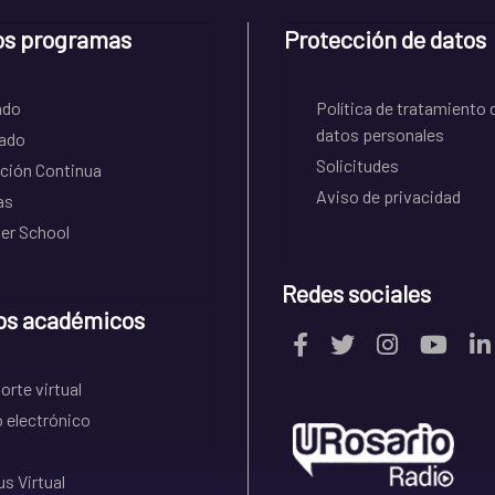
os programas
Protección de datos
ado
Política de tratamiento 
datos personales
ado
Solicitudes
ción Continua
Aviso de privacidad
as
r School
Redes sociales
os académicos
rte virtual
 electrónico
s Virtual