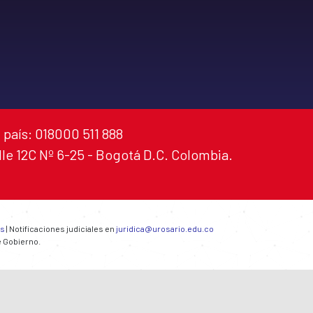
 país: 018000 511 888
alle 12C Nº 6-25 - Bogotá D.C. Colombia.
es
| Notificaciones judiciales en
juridica@urosario.edu.co
e Gobierno.