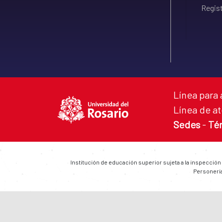
Regist
Línea para 
Línea de at
Sedes
-
Té
Institución de educación superior sujeta a la inspección
Personería