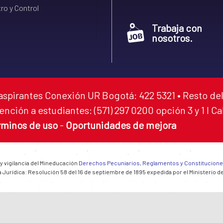
ro y Control
Trabaja con
nosotros.
aspirantes Conexión UR Bogotá: 422 5321 • Resto del
ención a estudiantes: (571) 297 0200 opción 3 y 1 I C
rminos de uso
-
Oportunidades de mejora
 y vigilancia del Mineducación
Derechos Pecuniarios, Reglamentos y Constitucion
 Jurídica: Resolución 58 del 16 de septiembre de 1895 expedida por el Ministerio d