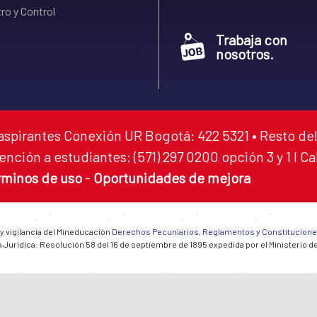
ro y Control
Trabaja con
nosotros.
aspirantes Conexión UR Bogotá: 422 5321 • Resto del
ención a estudiantes: (571) 297 0200 opción 3 y 1 I C
rminos de uso
-
Oportunidades de mejora
 y vigilancia del Mineducación
Derechos Pecuniarios, Reglamentos y Constitucion
 Jurídica: Resolución 58 del 16 de septiembre de 1895 expedida por el Ministerio d