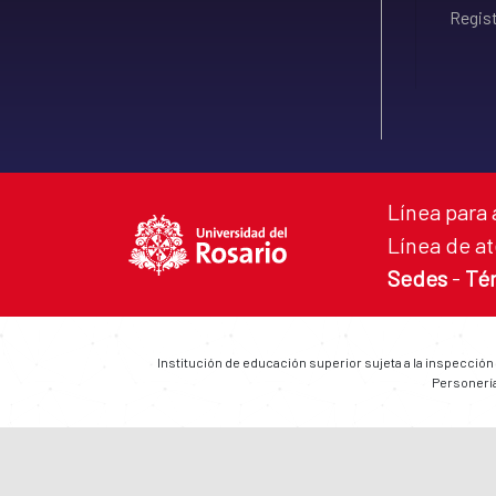
Regist
Línea para 
Línea de at
Sedes
-
Té
Institución de educación superior sujeta a la inspección
Personería