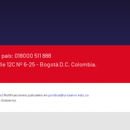
 país: 018000 511 888
alle 12C Nº 6-25 - Bogotá D.C. Colombia.
es
| Notificaciones judiciales en
juridica@urosario.edu.co
e Gobierno.