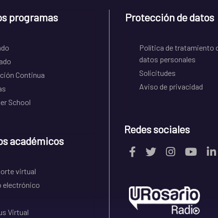
os programas
Protección de datos
ado
Política de tratamiento 
datos personales
ado
Solicitudes
ción Continua
Aviso de privacidad
as
r School
Redes sociales
os académicos
rte virtual
 electrónico
s Virtual