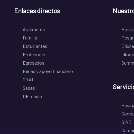
Enlaces directos
Nuestr
Aspirantes
Pregr
Familia
Posgr
Estudiantes
Educa
Profesores
Idiom
Egresados
Summe
Becas y apoyo financiero
CRAI
Servici
Sedes
UR media
Pasapo
Correo
SIAR
Campu