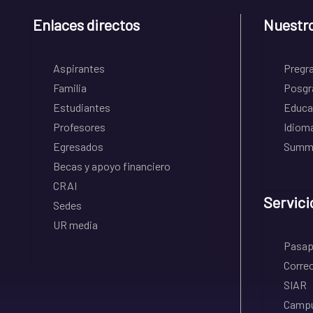
Enlaces directos
Nuestr
Aspirantes
Pregr
Familia
Posgr
Estudiantes
Educa
Profesores
Idiom
Egresados
Summe
Becas y apoyo financiero
CRAI
Servici
Sedes
UR media
Pasapo
Correo
SIAR
Campu