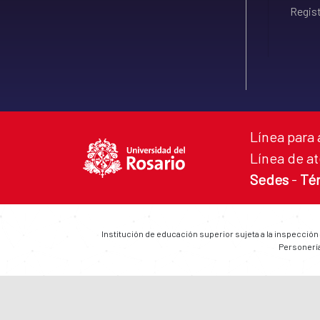
Regist
Línea para 
Línea de at
Sedes
-
Té
Institución de educación superior sujeta a la inspección
Personería