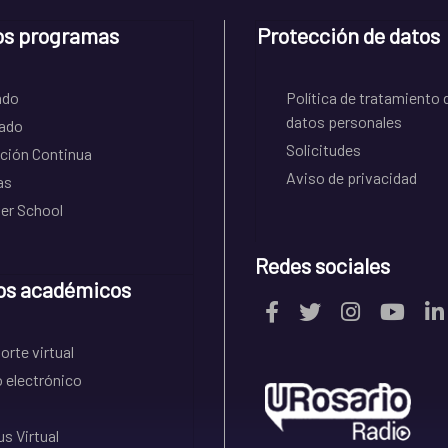
os programas
Protección de datos
ado
Política de tratamiento 
datos personales
ado
Solicitudes
ción Continua
Aviso de privacidad
as
r School
Redes sociales
os académicos
rte virtual
 electrónico
s Virtual