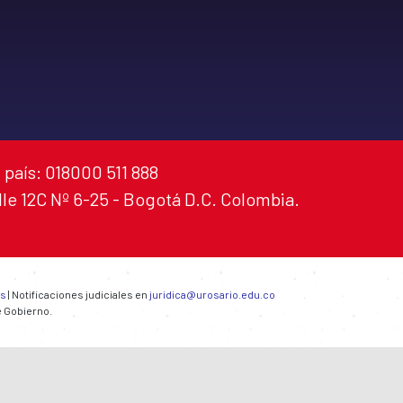
 país: 018000 511 888
alle 12C Nº 6-25 - Bogotá D.C. Colombia.
es
| Notificaciones judiciales en
juridica@urosario.edu.co
e Gobierno.