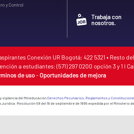
ro y Control
Trabaja con
nosotros.
aspirantes Conexión UR Bogotá: 422 5321 • Resto del
ención a estudiantes: (571) 297 0200 opción 3 y 1 I C
rminos de uso
-
Oportunidades de mejora
 y vigilancia del Mineducación
Derechos Pecuniarios, Reglamentos y Constitucion
 Jurídica: Resolución 58 del 16 de septiembre de 1895 expedida por el Ministerio d