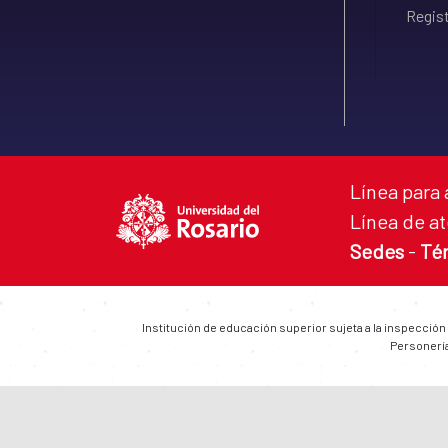
Regist
Línea para 
Línea de at
Sedes
-
Té
Institución de educación superior sujeta a la inspección
Personería