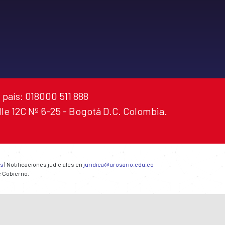
 país: 018000 511 888
alle 12C Nº 6-25 - Bogotá D.C. Colombia.
es
| Notificaciones judiciales en
juridica@urosario.edu.co
e Gobierno.