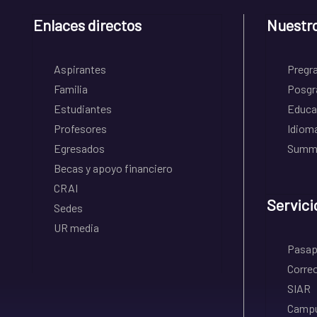
Enlaces directos
Nuestr
Aspirantes
Pregr
Familia
Posgr
Estudiantes
Educa
Profesores
Idiom
Egresados
Summe
Becas y apoyo financiero
CRAI
Servici
Sedes
UR media
Pasapo
Correo
SIAR
Campu