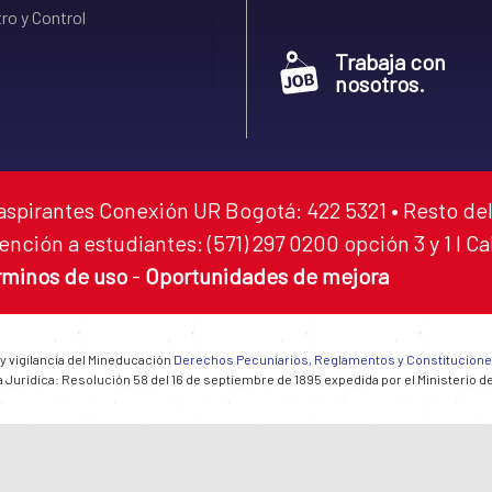
ro y Control
Trabaja con
nosotros.
aspirantes Conexión UR Bogotá: 422 5321 • Resto del
ención a estudiantes: (571) 297 0200 opción 3 y 1 I C
rminos de uso
-
Oportunidades de mejora
 y vigilancia del Mineducación
Derechos Pecuniarios, Reglamentos y Constitucion
 Jurídica: Resolución 58 del 16 de septiembre de 1895 expedida por el Ministerio d