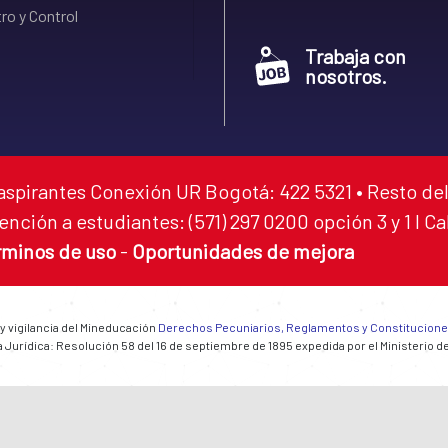
ro y Control
Trabaja con
nosotros.
aspirantes Conexión UR Bogotá: 422 5321 • Resto del
ención a estudiantes: (571) 297 0200 opción 3 y 1 I C
rminos de uso
-
Oportunidades de mejora
 y vigilancia del Mineducación
Derechos Pecuniarios, Reglamentos y Constitucion
 Jurídica: Resolución 58 del 16 de septiembre de 1895 expedida por el Ministerio d