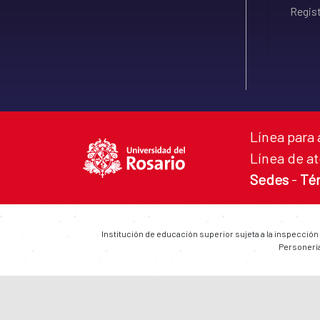
Regist
Línea para 
Línea de at
Sedes
-
Té
Institución de educación superior sujeta a la inspección
Personería