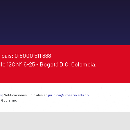
 país: 018000 511 888
alle 12C Nº 6-25 - Bogotá D.C. Colombia.
es
| Notificaciones judiciales en
juridica@urosario.edu.co
e Gobierno.