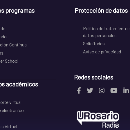
os programas
Protección de datos
ado
Política de tratamiento 
datos personales
ado
Solicitudes
ción Continua
Aviso de privacidad
as
r School
Redes sociales
os académicos
rte virtual
 electrónico
s Virtual