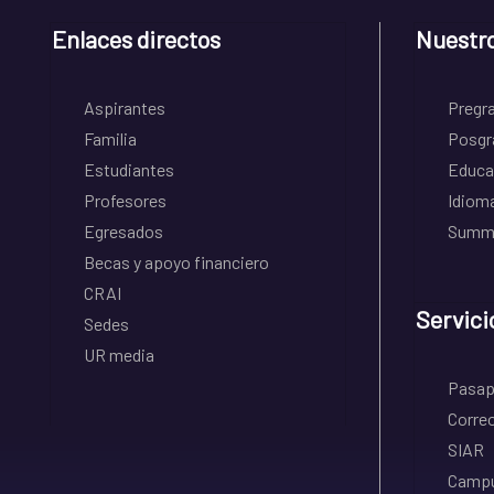
Enlaces directos
Nuestr
Aspirantes
Pregr
Familia
Posgr
Estudiantes
Educa
Profesores
Idiom
Egresados
Summe
Becas y apoyo financiero
CRAI
Servici
Sedes
UR media
Pasapo
Correo
SIAR
Campu