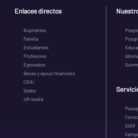
Enlaces directos
Nuestr
Aspirantes
Pregr
Familia
Posgr
Estudiantes
Educa
Profesores
Idiom
Egresados
Summe
Becas y apoyo financiero
CRAI
Servici
Sedes
UR media
Pasapo
Correo
SIAR
Campu