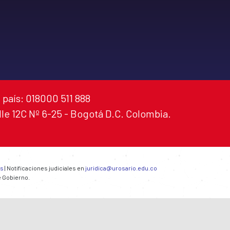
 país: 018000 511 888
alle 12C Nº 6-25 - Bogotá D.C. Colombia.
es
| Notificaciones judiciales en
juridica@urosario.edu.co
e Gobierno.