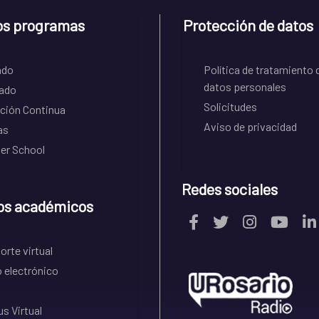
os programas
Protección de datos
ado
Política de tratamiento 
datos personales
ado
Solicitudes
ción Continua
Aviso de privacidad
as
r School
Redes sociales
os académicos
rte virtual
 electrónico
s Virtual