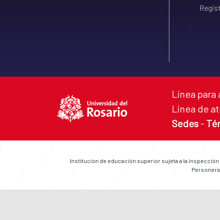
Regist
Línea para 
Línea de at
Sedes
-
Té
Institución de educación superior sujeta a la inspección
Personería