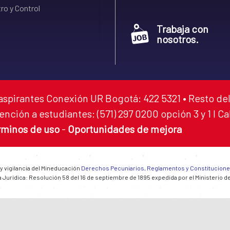
ro y Control
Trabaja con
nosotros.
aspirantes Conexión UR Bogotá: 422 5321 • Resto del
ención a estudiantes: (571) 297 0200 opción 3 y 1 I C
rminos de uso
-
Oportunidades de mejora
 y vigilancia del Mineducación
Derechos Pecuniarios, Reglamentos y Constitucion
 Jurídica: Resolución 58 del 16 de septiembre de 1895 expedida por el Ministerio d