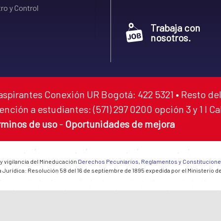
ro y Control
Trabaja con
nosotros.
aspirantes Conexión UR Bogotá: 422 5321 • Resto del
ención a estudiantes: (571) 297 0200 opción 3 y 1 I C
rminos de uso
-
Oportunidades de mejora
 y vigilancia del Mineducación
Derechos Pecuniarios, Reglamentos y Constitucion
 Jurídica: Resolución 58 del 16 de septiembre de 1895 expedida por el Ministerio d