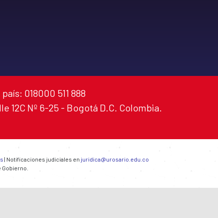
 país: 018000 511 888
alle 12C Nº 6-25 - Bogotá D.C. Colombia.
es
| Notificaciones judiciales en
juridica@urosario.edu.co
e Gobierno.