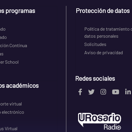
os programas
Protección de datos
ado
Política de tratamiento 
datos personales
ado
Solicitudes
ción Continua
Aviso de privacidad
as
r School
Redes sociales
os académicos
rte virtual
 electrónico
s Virtual