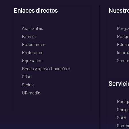
Enlaces directos
Nuestr
Aspirantes
Pregr
Familia
Posgr
Estudiantes
Educa
Profesores
Idiom
Egresados
Summe
Becas y apoyo financiero
CRAI
Servici
Sedes
UR media
Pasapo
Correo
SIAR
Campu