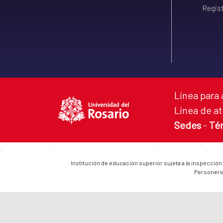
Regist
Línea para 
Línea de at
Sedes
-
Té
Institución de educación superior sujeta a la inspección
Personería