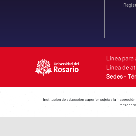
Regist
Línea para 
Línea de at
Sedes
-
Té
Institución de educación superior sujeta a la inspección
Personería