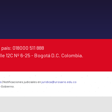
 país: 018000 511 888
alle 12C Nº 6-25 - Bogotá D.C. Colombia.
es
| Notificaciones judiciales en
juridica@urosario.edu.co
e Gobierno.