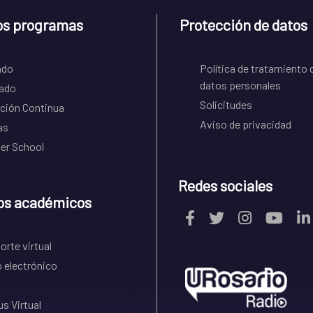
os programas
Protección de datos
ado
Política de tratamiento 
datos personales
ado
Solicitudes
ción Continua
Aviso de privacidad
as
r School
Redes sociales
os académicos
rte virtual
 electrónico
s Virtual