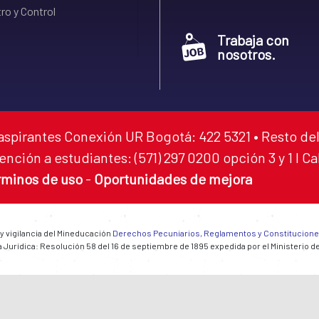
ro y Control
Trabaja con
nosotros.
aspirantes Conexión UR Bogotá: 422 5321 • Resto del
ención a estudiantes: (571) 297 0200 opción 3 y 1 I C
rminos de uso
-
Oportunidades de mejora
 y vigilancia del Mineducación
Derechos Pecuniarios, Reglamentos y Constitucion
 Jurídica: Resolución 58 del 16 de septiembre de 1895 expedida por el Ministerio d