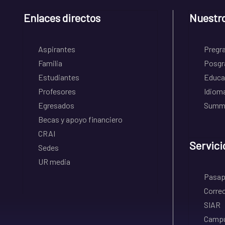
Enlaces directos
Nuestr
Aspirantes
Pregr
Familia
Posgr
Estudiantes
Educa
Profesores
Idiom
Egresados
Summe
Becas y apoyo financiero
CRAI
Servici
Sedes
UR media
Pasapo
Correo
SIAR
Campu