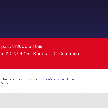
 país: 018000 511 888
alle 12C Nº 6-25 - Bogotá D.C. Colombia.
es
| Notificaciones judiciales en
juridica@urosario.edu.co
e Gobierno.