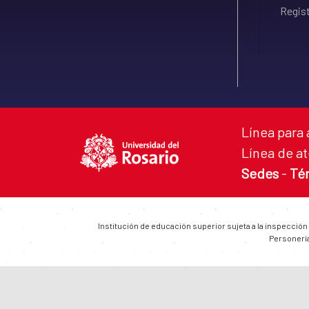
Regist
Línea para 
Línea de at
Sedes
-
Té
Institución de educación superior sujeta a la inspección
Personería