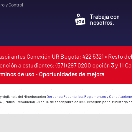
ro y Control
Trabaja con
nosotros.
aspirantes Conexión UR Bogotá: 422 5321 • Resto del
ención a estudiantes: (571) 297 0200 opción 3 y 1 I C
rminos de uso
-
Oportunidades de mejora
 y vigilancia del Mineducación
Derechos Pecuniarios, Reglamentos y Constitucion
 Jurídica: Resolución 58 del 16 de septiembre de 1895 expedida por el Ministerio d