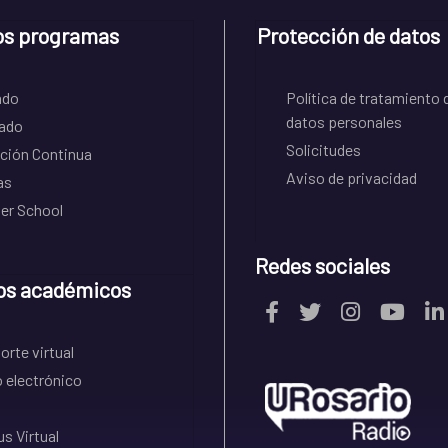
os programas
Protección de datos
ado
Política de tratamiento 
datos personales
ado
Solicitudes
ción Continua
Aviso de privacidad
as
r School
Redes sociales
os académicos
rte virtual
 electrónico
s Virtual