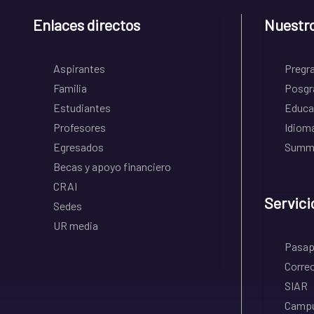
Enlaces directos
Nuestr
Aspirantes
Pregr
Familia
Posgr
Estudiantes
Educa
Profesores
Idiom
Egresados
Summe
Becas y apoyo financiero
CRAI
Servici
Sedes
UR media
Pasapo
Correo
SIAR
Campu