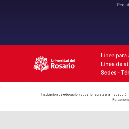
Regist
Línea para 
Línea de at
Sedes
-
Té
Institución de educación superior sujeta a la inspección
Personería