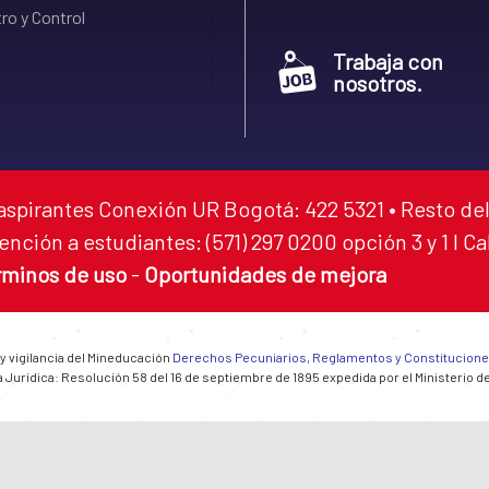
ro y Control
Trabaja con
nosotros.
aspirantes Conexión UR Bogotá: 422 5321 • Resto del
ención a estudiantes: (571) 297 0200 opción 3 y 1 I C
rminos de uso
-
Oportunidades de mejora
 y vigilancia del Mineducación
Derechos Pecuniarios, Reglamentos y Constitucion
 Jurídica: Resolución 58 del 16 de septiembre de 1895 expedida por el Ministerio d