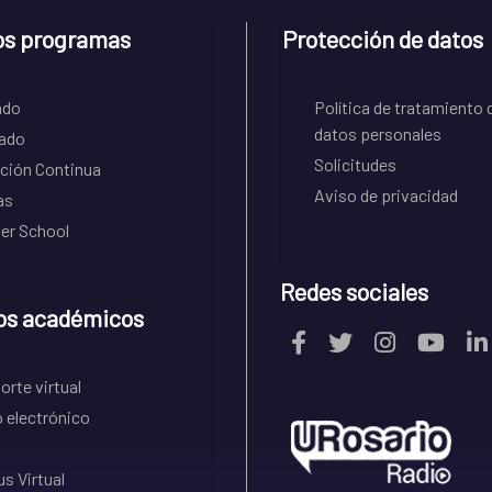
os programas
Protección de datos
ado
Política de tratamiento 
datos personales
ado
Solicitudes
ción Continua
Aviso de privacidad
as
r School
Redes sociales
os académicos
rte virtual
 electrónico
s Virtual