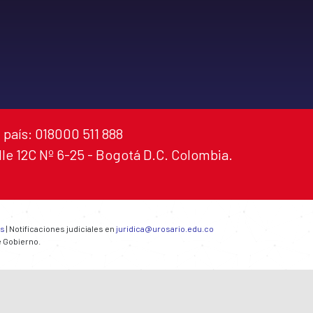
 país: 018000 511 888
alle 12C Nº 6-25 - Bogotá D.C. Colombia.
es
| Notificaciones judiciales en
juridica@urosario.edu.co
e Gobierno.