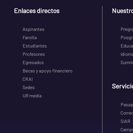
Enlaces directos
Nuestr
Aspirantes
Pregr
Familia
Posgr
Estudiantes
Educa
Profesores
Idiom
Egresados
Summe
Becas y apoyo financiero
CRAI
Servici
Sedes
UR media
Pasapo
Correo
SIAR
Campu