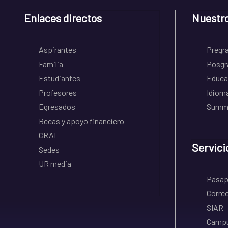
Enlaces directos
Nuestr
Aspirantes
Pregr
Familia
Posgr
Estudiantes
Educa
Profesores
Idiom
Egresados
Summe
Becas y apoyo financiero
CRAI
Servici
Sedes
UR media
Pasapo
Correo
SIAR
Campu