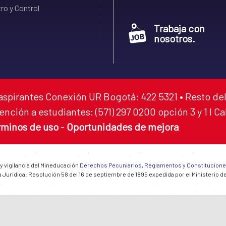
ro y Control
Trabaja con
nosotros.
aspirantes Conexión UR Bogotá: 422 5321 • Resto del
ención a estudiantes: (571) 297 0200 opción 3 y 1 I C
rminos de uso
-
Oportunidades de mejora
 y vigilancia del Mineducación
Derechos Pecuniarios, Reglamentos y Constitucion
 Jurídica: Resolución 58 del 16 de septiembre de 1895 expedida por el Ministerio d