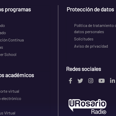
os programas
Protección de datos
ado
Política de tratamiento 
datos personales
ado
Solicitudes
ción Continua
Aviso de privacidad
as
r School
Redes sociales
os académicos
rte virtual
 electrónico
s Virtual