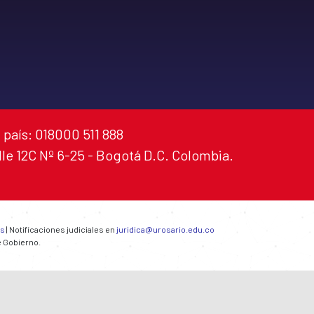
 país: 018000 511 888
alle 12C Nº 6-25 - Bogotá D.C. Colombia.
es
| Notificaciones judiciales en
juridica@urosario.edu.co
e Gobierno.