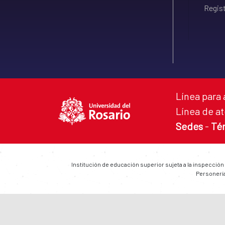
Regist
Línea para 
Línea de at
Sedes
-
Té
Institución de educación superior sujeta a la inspección
Personería