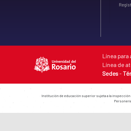
Regist
Línea para 
Línea de at
Sedes
-
Té
Institución de educación superior sujeta a la inspección
Personería