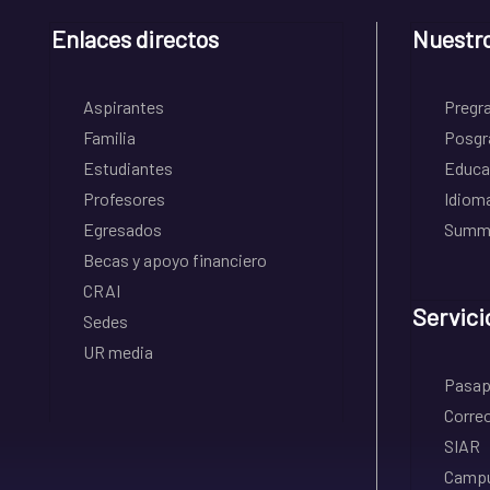
Enlaces directos
Nuestr
Aspirantes
Pregr
Familia
Posgr
Estudiantes
Educa
Profesores
Idiom
Egresados
Summe
Becas y apoyo financiero
CRAI
Servici
Sedes
UR media
Pasapo
Correo
SIAR
Campu