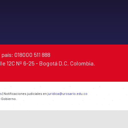
 país: 018000 511 888
alle 12C Nº 6-25 - Bogotá D.C. Colombia.
es
| Notificaciones judiciales en
juridica@urosario.edu.co
e Gobierno.