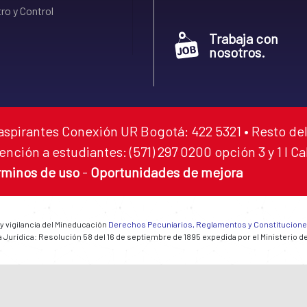
ro y Control
Trabaja con
nosotros.
aspirantes Conexión UR Bogotá: 422 5321 • Resto del
ención a estudiantes: (571) 297 0200 opción 3 y 1 I C
rminos de uso
-
Oportunidades de mejora
 y vigilancia del Mineducación
Derechos Pecuniarios, Reglamentos y Constitucion
 Jurídica: Resolución 58 del 16 de septiembre de 1895 expedida por el Ministerio d