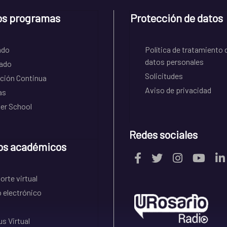
os programas
Protección de datos
ado
Política de tratamiento 
datos personales
ado
Solicitudes
ción Continua
Aviso de privacidad
as
r School
Redes sociales
os académicos
rte virtual
 electrónico
s Virtual