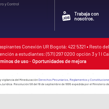
ro y Control
Trabaja con
nosotros.
aspirantes Conexión UR Bogotá: 422 5321 • Resto del
ención a estudiantes: (571) 297 0200 opción 3 y 1 I C
rminos de uso
-
Oportunidades de mejora
 y vigilancia del Mineducación
Derechos Pecuniarios, Reglamentos y Constitucion
 Jurídica: Resolución 58 del 16 de septiembre de 1895 expedida por el Ministerio d