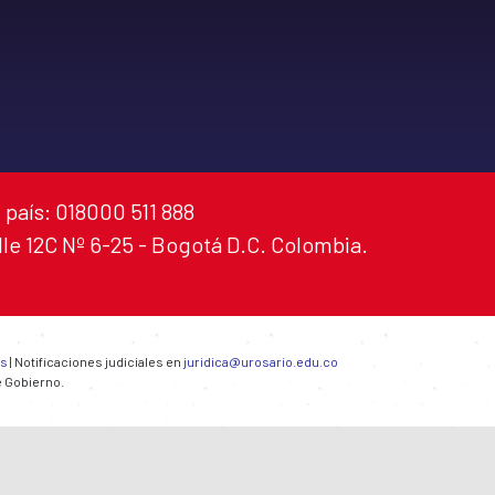
 país: 018000 511 888
alle 12C Nº 6-25 - Bogotá D.C. Colombia.
es
| Notificaciones judiciales en
juridica@urosario.edu.co
e Gobierno.