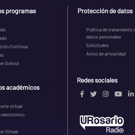
os programas
Protección de datos
ado
Política de tratamiento 
datos personales
ado
Solicitudes
ción Continua
Aviso de privacidad
as
r School
Redes sociales
os académicos
rte virtual
 electrónico
s Virtual