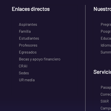
Enlaces directos
Nuestr
Aspirantes
Pregr
Familia
Posgr
Estudiantes
Educa
Profesores
Idiom
Egresados
Summe
Becas y apoyo financiero
CRAI
Servici
Sedes
UR media
Pasapo
Correo
SIAR
Campu