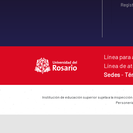
Regist
Línea para 
Línea de at
Sedes
-
Té
Institución de educación superior sujeta a la inspección
Personería