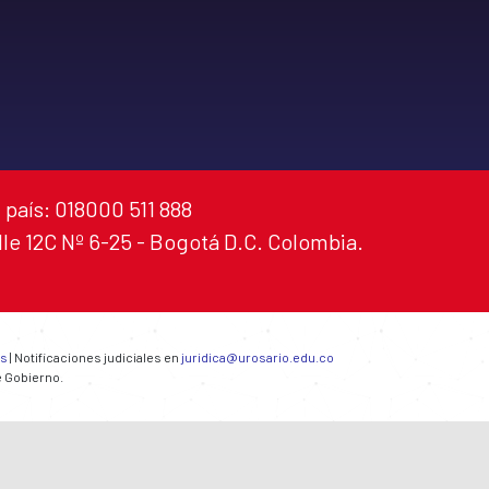
 país: 018000 511 888
alle 12C Nº 6-25 - Bogotá D.C. Colombia.
es
| Notificaciones judiciales en
juridica@urosario.edu.co
e Gobierno.