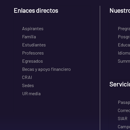
Enlaces directos
Nuestr
Aspirantes
Pregr
Familia
Posgr
Estudiantes
Educa
Profesores
Idiom
Egresados
Summe
Becas y apoyo financiero
CRAI
Servici
Sedes
UR media
Pasapo
Correo
SIAR
Campu