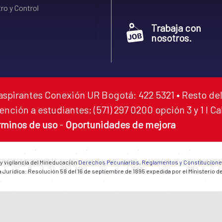
ro y Control
Trabaja con
nosotros.
aspirantes Conexión UR Bogotá: 422 5321 • Resto del
ención a estudiantes: (571) 297 0200 opción 3 y 1 I C
rminos de uso
-
Oportunidades de mejora
 y vigilancia del Mineducación
Derechos Pecuniarios, Reglamentos y Constitucion
 Jurídica: Resolución 58 del 16 de septiembre de 1895 expedida por el Ministerio d