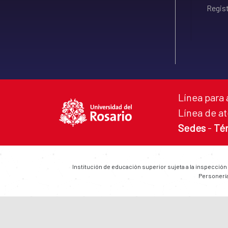
Regist
Línea para 
Línea de at
Sedes
-
Té
Institución de educación superior sujeta a la inspección
Personería