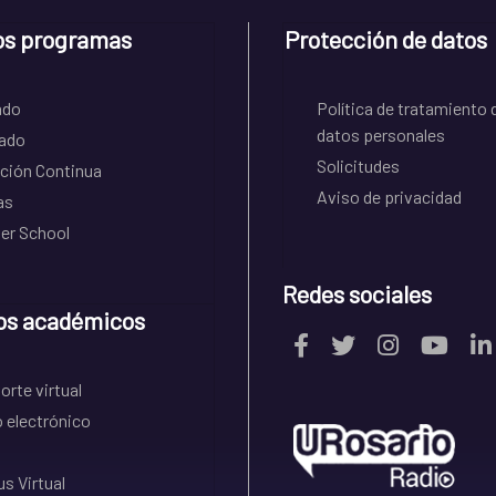
os programas
Protección de datos
ado
Política de tratamiento 
datos personales
ado
Solicitudes
ción Continua
Aviso de privacidad
as
r School
Redes sociales
os académicos
rte virtual
 electrónico
s Virtual