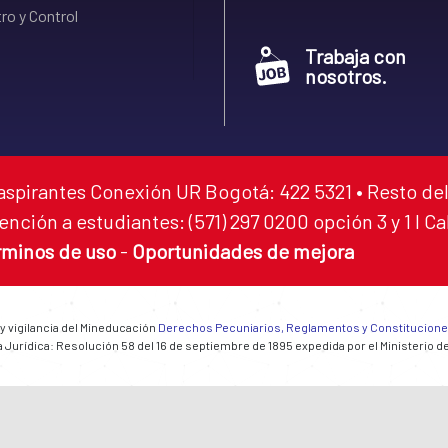
ro y Control
Trabaja con
nosotros.
aspirantes Conexión UR Bogotá: 422 5321 • Resto del
ención a estudiantes: (571) 297 0200 opción 3 y 1 I C
rminos de uso
-
Oportunidades de mejora
 y vigilancia del Mineducación
Derechos Pecuniarios, Reglamentos y Constitucion
 Jurídica: Resolución 58 del 16 de septiembre de 1895 expedida por el Ministerio d