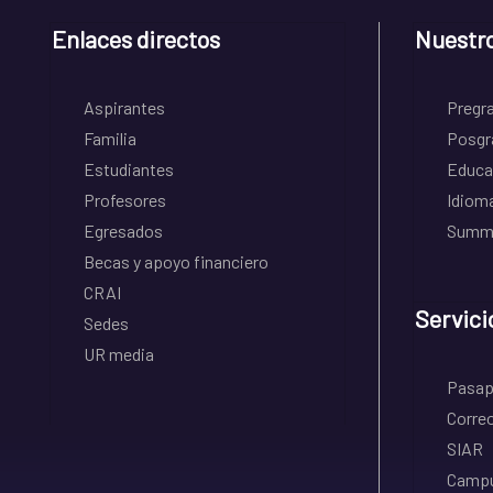
Enlaces directos
Nuestr
Aspirantes
Pregr
Familia
Posgr
Estudiantes
Educa
Profesores
Idiom
Egresados
Summe
Becas y apoyo financiero
CRAI
Servici
Sedes
UR media
Pasapo
Correo
SIAR
Campu