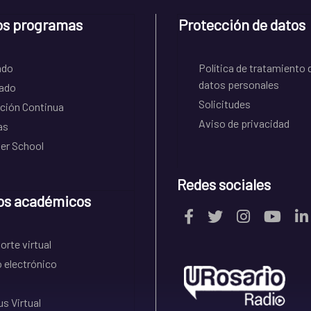
os programas
Protección de datos
ado
Política de tratamiento 
datos personales
ado
Solicitudes
ción Continua
Aviso de privacidad
as
r School
Redes sociales
os académicos
rte virtual
 electrónico
s Virtual