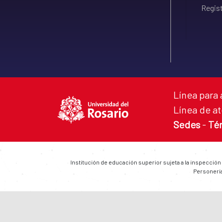
Regist
Línea para 
Línea de at
Sedes
-
Té
Institución de educación superior sujeta a la inspección
Personería