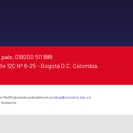
 país: 018000 511 888
alle 12C Nº 6-25 - Bogotá D.C. Colombia.
es
| Notificaciones judiciales en
juridica@urosario.edu.co
e Gobierno.