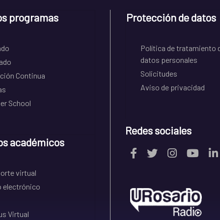
os programas
Protección de datos
ado
Política de tratamiento 
datos personales
ado
Solicitudes
ción Continua
Aviso de privacidad
as
r School
Redes sociales
os académicos
rte virtual
 electrónico
s Virtual