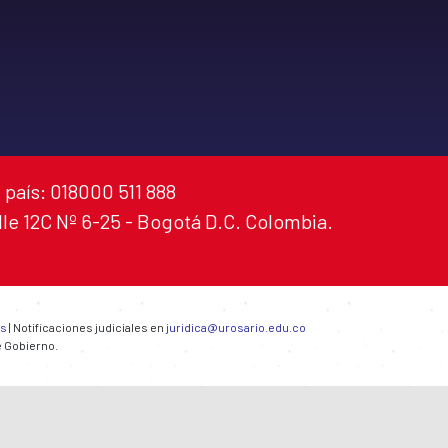
 país: 018000 511 888
alle 12C Nº 6-25 - Bogotá D.C. Colombia.
es
| Notificaciones judiciales en
juridica@urosario.edu.co
e Gobierno.