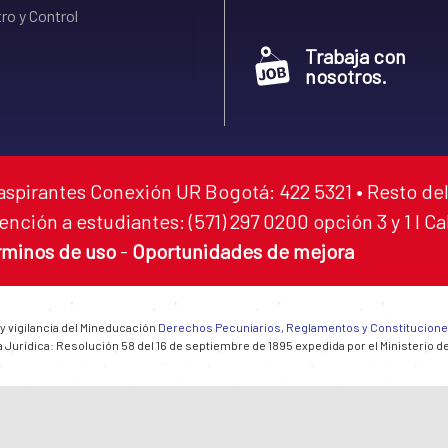
ro y Control
Trabaja con
nosotros.
aspirantes Conexión UR Bogotá: 422 5321 • Resto del
ención a estudiantes: (571) 297 0200 opción 3 y 1 I C
rminos de uso
-
Oportunidades de mejora
 y vigilancia del Mineducación
Derechos Pecuniarios, Reglamentos y Constitucion
 Jurídica: Resolución 58 del 16 de septiembre de 1895 expedida por el Ministerio d