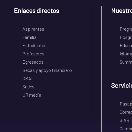
Enlaces directos
Nuestr
Aspirantes
Pregr
Familia
Posgr
Estudiantes
Educa
Profesores
Idiom
Egresados
Summe
Becas y apoyo financiero
CRAI
Servici
Sedes
UR media
Pasapo
Correo
SIAR
Campu