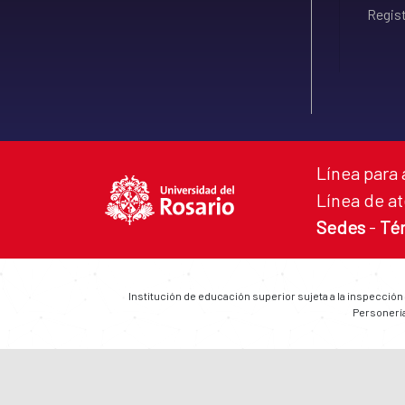
Regist
Línea para 
Línea de at
Sedes
-
Té
Institución de educación superior sujeta a la inspección
Personería