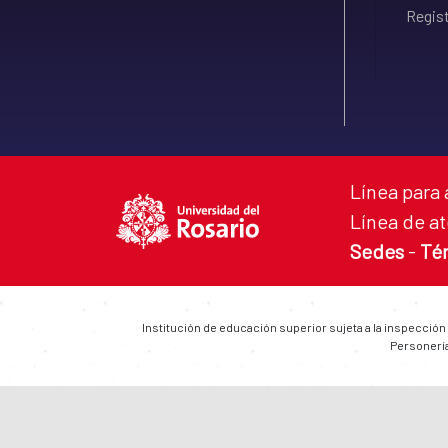
Regist
Línea para 
Línea de at
Sedes
-
Té
Institución de educación superior sujeta a la inspección
Personería