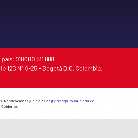
 país: 018000 511 888
alle 12C Nº 6-25 - Bogotá D.C. Colombia.
es
| Notificaciones judiciales en
juridica@urosario.edu.co
e Gobierno.