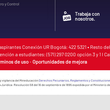
ro y Control
Trabaja con
nosotros.
aspirantes Conexión UR Bogotá: 422 5321 • Resto del
ención a estudiantes: (571) 297 0200 opción 3 y 1 I C
rminos de uso
-
Oportunidades de mejora
 y vigilancia del Mineducación
Derechos Pecuniarios, Reglamentos y Constitucion
 Jurídica: Resolución 58 del 16 de septiembre de 1895 expedida por el Ministerio d