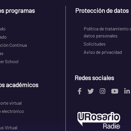
os programas
Protección de datos
ado
Política de tratamiento 
datos personales
ado
Solicitudes
ción Continua
Aviso de privacidad
as
r School
Redes sociales
os académicos
rte virtual
 electrónico
s Virtual