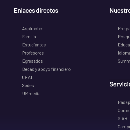
Enlaces directos
Nuestr
Aspirantes
Pregr
Familia
Posgr
Estudiantes
Educa
Profesores
Idiom
Egresados
Summe
Becas y apoyo financiero
CRAI
Servici
Sedes
UR media
Pasapo
Correo
SIAR
Campu