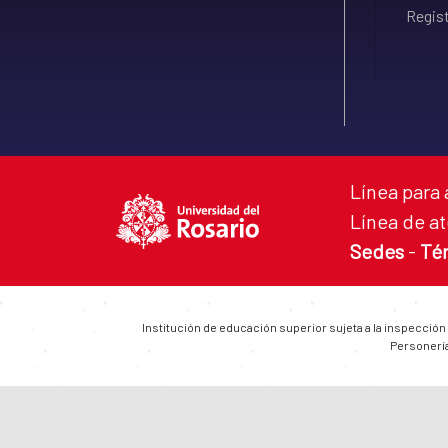
Regist
Línea para 
Línea de at
Sedes
-
Té
Institución de educación superior sujeta a la inspección
Personería