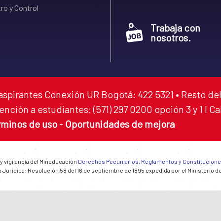
ro y Control
Trabaja con
nosotros.
aspirantes Conexión UR Bogotá: 422 5321 • Resto del
ención a estudiantes: (571) 297 0200 opción 3 y 1 I C
rminos de uso
-
Oportunidades de mejora
 y vigilancia del Mineducación
Derechos Pecuniarios, Reglamentos y Constitucion
 Jurídica: Resolución 58 del 16 de septiembre de 1895 expedida por el Ministerio d