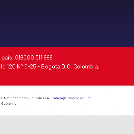
 país: 018000 511 888
alle 12C Nº 6-25 - Bogotá D.C. Colombia.
es
| Notificaciones judiciales en
juridica@urosario.edu.co
e Gobierno.