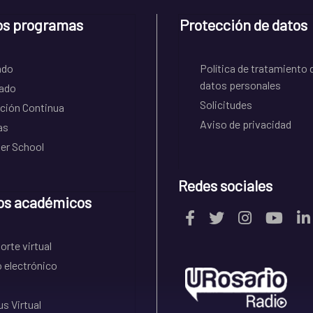
os programas
Protección de datos
ado
Política de tratamiento 
datos personales
ado
Solicitudes
ción Continua
Aviso de privacidad
as
r School
Redes sociales
os académicos
rte virtual
 electrónico
s Virtual