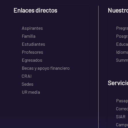
Enlaces directos
Nuestr
Aspirantes
Pregr
Familia
Posgr
Estudiantes
Educa
Profesores
Idiom
Egresados
Summe
Becas y apoyo financiero
CRAI
Servici
Sedes
UR media
Pasapo
Correo
SIAR
Campu