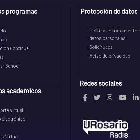
os programas
Protección de datos
ado
Política de tratamiento 
datos personales
ado
Solicitudes
ción Continua
Aviso de privacidad
as
r School
Redes sociales
os académicos
rte virtual
 electrónico
s Virtual