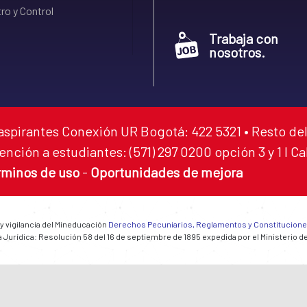
ro y Control
Trabaja con
nosotros.
aspirantes Conexión UR Bogotá: 422 5321 • Resto del
ención a estudiantes: (571) 297 0200 opción 3 y 1 I C
rminos de uso
-
Oportunidades de mejora
 y vigilancia del Mineducación
Derechos Pecuniarios, Reglamentos y Constitucion
 Jurídica: Resolución 58 del 16 de septiembre de 1895 expedida por el Ministerio d