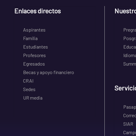
Enlaces directos
Nuestr
Aspirantes
Pregr
Familia
Posgr
Estudiantes
Educa
Profesores
Idiom
Egresados
Summe
Becas y apoyo financiero
CRAI
Servici
Sedes
UR media
Pasapo
Correo
SIAR
Campu