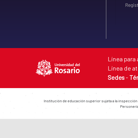
Regist
Línea para 
Línea de at
Sedes
-
Té
Institución de educación superior sujeta a la inspección
Personería