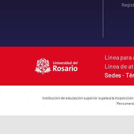
Regist
Línea para 
Línea de at
Sedes
-
Té
Institución de educación superior sujeta a la inspección
Personería