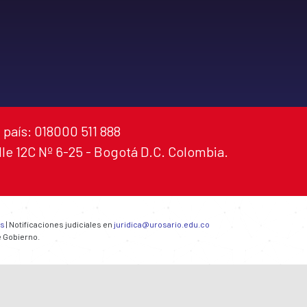
 país: 018000 511 888
alle 12C Nº 6-25 - Bogotá D.C. Colombia.
es
| Notificaciones judiciales en
juridica@urosario.edu.co
e Gobierno.