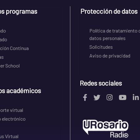
os programas
Protección de datos
ado
Política de tratamiento 
datos personales
ado
Solicitudes
ción Continua
Aviso de privacidad
as
r School
Redes sociales
os académicos
rte virtual
 electrónico
s Virtual