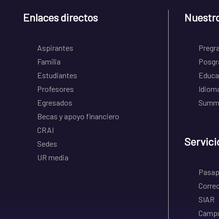
Enlaces directos
Nuestr
Aspirantes
Pregr
Familia
Posgr
Estudiantes
Educa
Profesores
Idiom
Egresados
Summe
Becas y apoyo financiero
CRAI
Servici
Sedes
UR media
Pasapo
Correo
SIAR
Campu