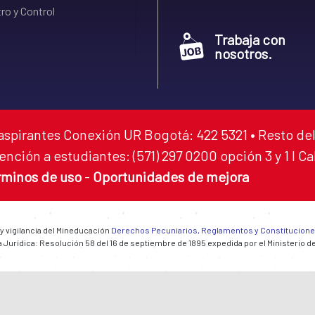
ro y Control
Trabaja con
nosotros.
aspirantes Conexión UR Bogotá: 422 5321 • Resto del
ención a estudiantes: (571) 297 0200 opción 3 y 1 I C
rminos de uso
-
Oportunidades de mejora
 y vigilancia del Mineducación
Derechos Pecuniarios, Reglamentos y Constitucion
 Jurídica: Resolución 58 del 16 de septiembre de 1895 expedida por el Ministerio d