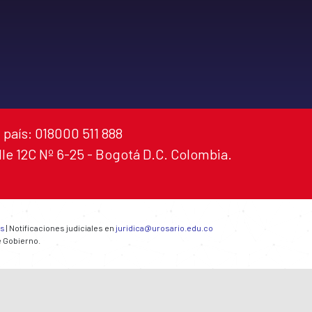
 país: 018000 511 888
alle 12C Nº 6-25 - Bogotá D.C. Colombia.
es
| Notificaciones judiciales en
juridica@urosario.edu.co
e Gobierno.