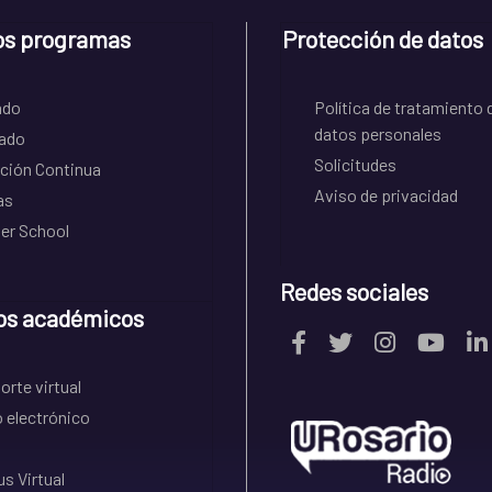
os programas
Protección de datos
ado
Política de tratamiento 
datos personales
ado
Solicitudes
ción Continua
Aviso de privacidad
as
r School
Redes sociales
os académicos
rte virtual
 electrónico
s Virtual