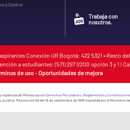
ro y Control
Trabaja con
nosotros.
aspirantes Conexión UR Bogotá: 422 5321 • Resto del
ención a estudiantes: (571) 297 0200 opción 3 y 1 I C
rminos de uso
-
Oportunidades de mejora
 y vigilancia del Mineducación
Derechos Pecuniarios, Reglamentos y Constitucion
 Jurídica: Resolución 58 del 16 de septiembre de 1895 expedida por el Ministerio d