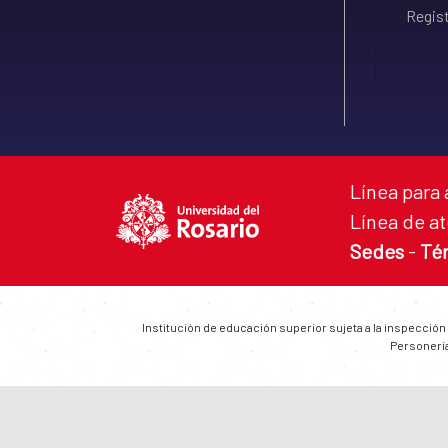
Regist
Línea para 
Línea de at
Sedes
-
Té
Institución de educación superior sujeta a la inspección
Personería