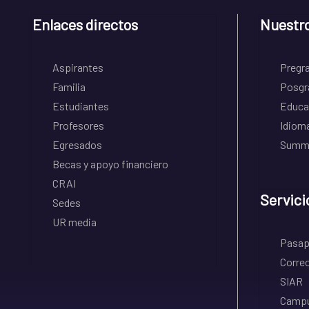
Enlaces directos
Nuestr
Aspirantes
Pregr
Familia
Posgr
Estudiantes
Educa
Profesores
Idiom
Egresados
Summe
Becas y apoyo financiero
CRAI
Servici
Sedes
UR media
Pasapo
Correo
SIAR
Campu