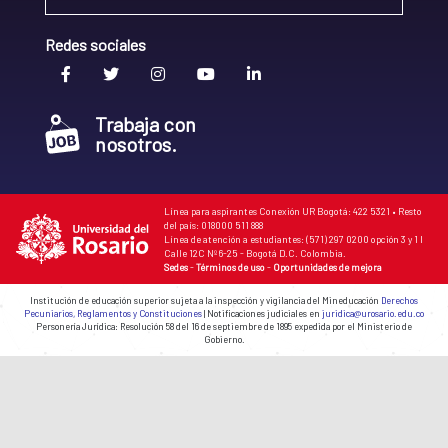
Redes sociales
Trabaja con
nosotros.
Línea para aspirantes Conexión UR Bogotá: 422 5321 • Resto
del país: 018000 511 888
Línea de atención a estudiantes: (571) 297 0200 opción 3 y 1 I
Calle 12C Nº 6-25 - Bogotá D.C. Colombia.
Sedes
-
Términos de uso
-
Oportunidades de mejora
Institución de educación superior sujeta a la inspección y vigilancia del Mineducación
Derechos
Pecuniarios, Reglamentos y Constituciones
| Notificaciones judiciales en
juridica@urosario.edu.co
Personería Jurídica: Resolución 58 del 16 de septiembre de 1895 expedida por el Ministerio de
Gobierno.