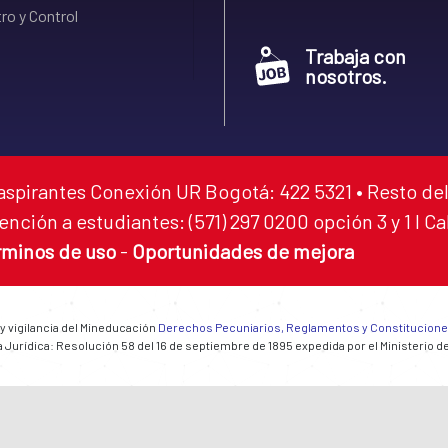
ro y Control
Trabaja con
nosotros.
aspirantes Conexión UR Bogotá: 422 5321 • Resto del
ención a estudiantes: (571) 297 0200 opción 3 y 1 I C
rminos de uso
-
Oportunidades de mejora
 y vigilancia del Mineducación
Derechos Pecuniarios, Reglamentos y Constitucion
 Jurídica: Resolución 58 del 16 de septiembre de 1895 expedida por el Ministerio d