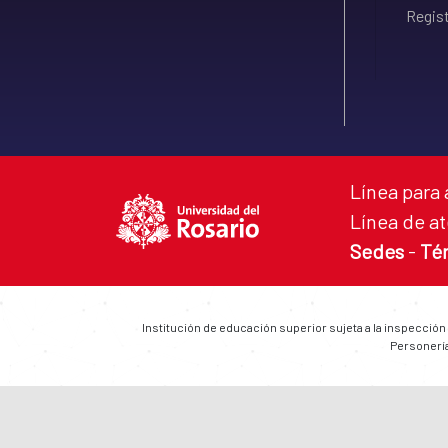
Regist
Línea para 
Línea de at
Sedes
-
Té
Institución de educación superior sujeta a la inspección
Personería