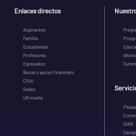
Enlaces directos
Nuestr
Aspirantes
Pregr
Familia
Posgr
Estudiantes
Educa
Profesores
Idiom
Egresados
Summe
Becas y apoyo financiero
CRAI
Servici
Sedes
UR media
Pasapo
Correo
SIAR
Campu