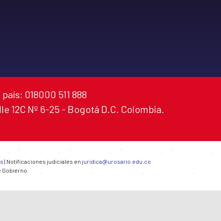
 país: 018000 511 888
alle 12C Nº 6-25 - Bogotá D.C. Colombia.
es
| Notificaciones judiciales en
juridica@urosario.edu.co
e Gobierno.