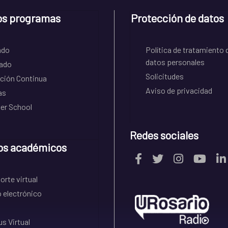
os programas
Protección de datos
ado
Política de tratamiento 
datos personales
ado
Solicitudes
ción Continua
Aviso de privacidad
as
r School
Redes sociales
os académicos
rte virtual
 electrónico
s Virtual