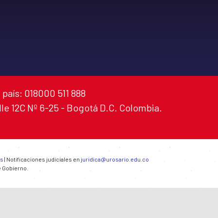
 país: 018000 511 888
alle 12C Nº 6-25 - Bogotá D.C. Colombia.
es
| Notificaciones judiciales en
juridica@urosario.edu.co
e Gobierno.