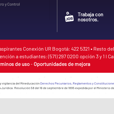
ro y Control
Trabaja con
nosotros.
aspirantes Conexión UR Bogotá: 422 5321 • Resto del
ención a estudiantes: (571) 297 0200 opción 3 y 1 I C
rminos de uso
-
Oportunidades de mejora
 y vigilancia del Mineducación
Derechos Pecuniarios, Reglamentos y Constitucion
 Jurídica: Resolución 58 del 16 de septiembre de 1895 expedida por el Ministerio d