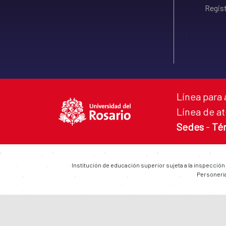
Regist
Línea para 
Línea de at
Sedes
-
Té
Institución de educación superior sujeta a la inspección
Personería