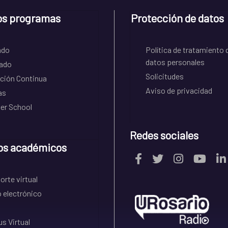
os programas
Protección de datos
ado
Política de tratamiento 
datos personales
ado
Solicitudes
ción Continua
Aviso de privacidad
as
r School
Redes sociales
os académicos
rte virtual
 electrónico
s Virtual