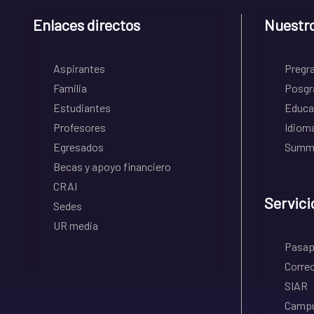
Enlaces directos
Nuestr
Aspirantes
Pregr
Familia
Posgr
Estudiantes
Educa
Profesores
Idiom
Egresados
Summe
Becas y apoyo financiero
CRAI
Servici
Sedes
UR media
Pasapo
Correo
SIAR
Campu