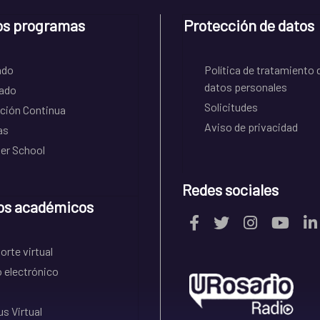
os programas
Protección de datos
ado
Política de tratamiento 
datos personales
ado
Solicitudes
ción Continua
Aviso de privacidad
as
r School
Redes sociales
os académicos
rte virtual
 electrónico
s Virtual