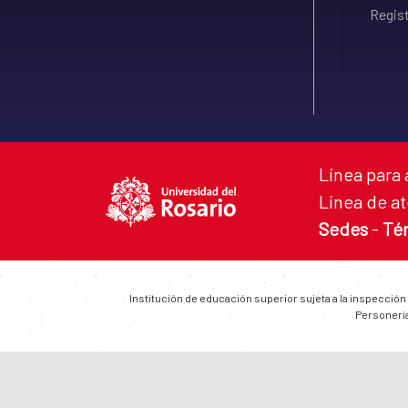
Regist
Línea para 
Línea de at
Sedes
-
Té
Institución de educación superior sujeta a la inspección
Personería