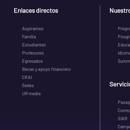
Enlaces directos
Nuestr
Aspirantes
Pregr
Familia
Posgr
Estudiantes
Educa
Profesores
Idiom
Egresados
Summe
Becas y apoyo financiero
CRAI
Servici
Sedes
UR media
Pasapo
Correo
SIAR
Campu