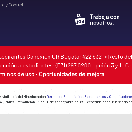
ro y Control
Trabaja con
nosotros.
aspirantes Conexión UR Bogotá: 422 5321 • Resto del
ención a estudiantes: (571) 297 0200 opción 3 y 1 I C
rminos de uso
-
Oportunidades de mejora
 y vigilancia del Mineducación
Derechos Pecuniarios, Reglamentos y Constitucion
 Jurídica: Resolución 58 del 16 de septiembre de 1895 expedida por el Ministerio d