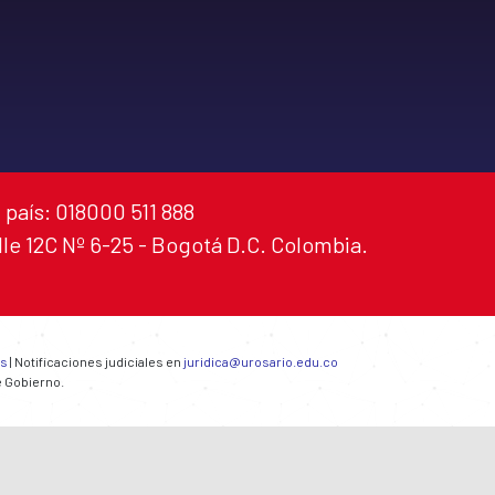
 país: 018000 511 888
alle 12C Nº 6-25 - Bogotá D.C. Colombia.
es
| Notificaciones judiciales en
juridica@urosario.edu.co
e Gobierno.