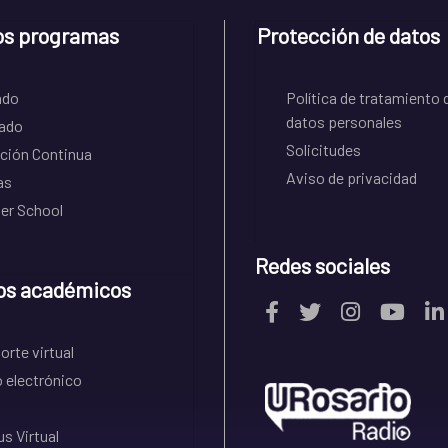
os programas
Protección de datos
ado
Política de tratamiento 
datos personales
ado
Solicitudes
ción Continua
Aviso de privacidad
as
r School
Redes sociales
os académicos
rte virtual
 electrónico
s Virtual