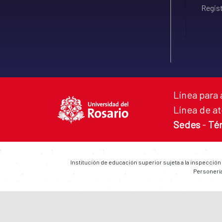
Regist
Línea para 
Línea de at
Sedes
-
Té
Institución de educación superior sujeta a la inspección
Personería