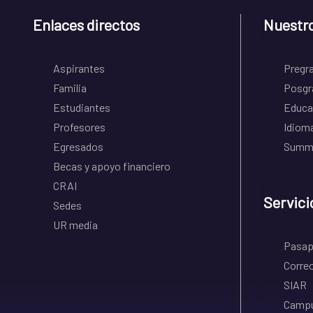
Enlaces directos
Nuestr
Aspirantes
Pregr
Familia
Posgr
Estudiantes
Educa
Profesores
Idiom
Egresados
Summe
Becas y apoyo financiero
CRAI
Servici
Sedes
UR media
Pasapo
Correo
SIAR
Campu