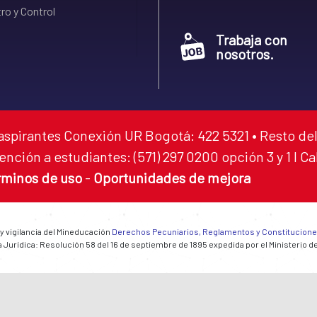
ro y Control
Trabaja con
nosotros.
aspirantes Conexión UR Bogotá: 422 5321 • Resto del
ención a estudiantes: (571) 297 0200 opción 3 y 1 I C
rminos de uso
-
Oportunidades de mejora
 y vigilancia del Mineducación
Derechos Pecuniarios, Reglamentos y Constitucion
 Jurídica: Resolución 58 del 16 de septiembre de 1895 expedida por el Ministerio d