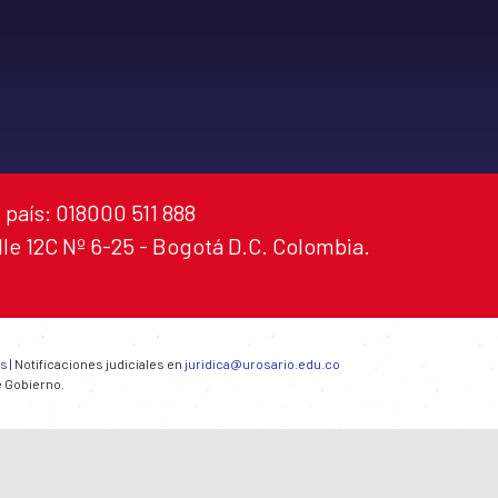
 país: 018000 511 888
alle 12C Nº 6-25 - Bogotá D.C. Colombia.
es
| Notificaciones judiciales en
juridica@urosario.edu.co
e Gobierno.