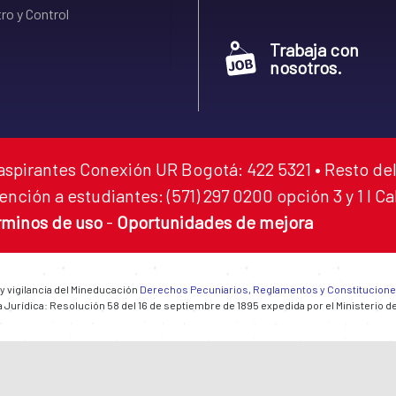
ro y Control
Trabaja con
nosotros.
aspirantes Conexión UR Bogotá: 422 5321 • Resto del
ención a estudiantes: (571) 297 0200 opción 3 y 1 I C
rminos de uso
-
Oportunidades de mejora
 y vigilancia del Mineducación
Derechos Pecuniarios, Reglamentos y Constitucion
 Jurídica: Resolución 58 del 16 de septiembre de 1895 expedida por el Ministerio d