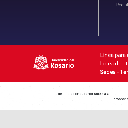
Regist
Línea para 
Línea de at
Sedes
-
Té
Institución de educación superior sujeta a la inspección
Personería