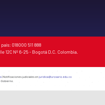
 país: 018000 511 888
alle 12C Nº 6-25 - Bogotá D.C. Colombia.
es
| Notificaciones judiciales en
juridica@urosario.edu.co
e Gobierno.