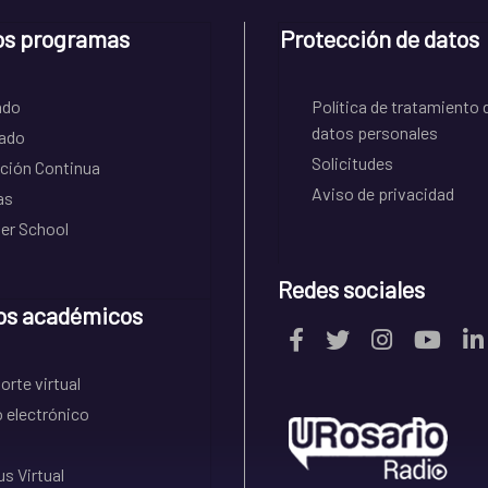
os programas
Protección de datos
ado
Política de tratamiento 
datos personales
ado
Solicitudes
ción Continua
Aviso de privacidad
as
r School
Redes sociales
os académicos
rte virtual
 electrónico
s Virtual