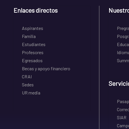
Enlaces directos
Nuestr
Aspirantes
Pregr
Familia
Posgr
Estudiantes
Educa
Profesores
Idiom
Egresados
Summe
Becas y apoyo financiero
CRAI
Servici
Sedes
UR media
Pasapo
Correo
SIAR
Campu