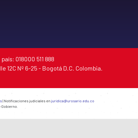
 país: 018000 511 888
alle 12C Nº 6-25 - Bogotá D.C. Colombia.
es
| Notificaciones judiciales en
juridica@urosario.edu.co
e Gobierno.