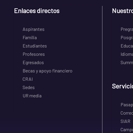
Enlaces directos
Nuestr
Aspirantes
Pregr
Familia
Posgr
Estudiantes
Educa
Profesores
Idiom
Egresados
Summe
Becas y apoyo financiero
CRAI
Servici
Sedes
UR media
Pasapo
Correo
SIAR
Campu