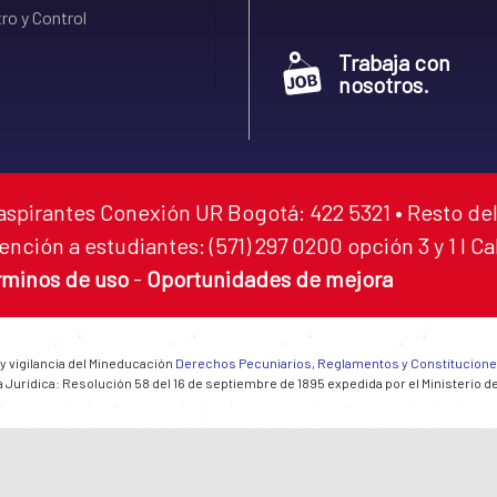
ro y Control
Trabaja con
nosotros.
aspirantes Conexión UR Bogotá: 422 5321 • Resto del
ención a estudiantes: (571) 297 0200 opción 3 y 1 I C
rminos de uso
-
Oportunidades de mejora
 y vigilancia del Mineducación
Derechos Pecuniarios, Reglamentos y Constitucion
 Jurídica: Resolución 58 del 16 de septiembre de 1895 expedida por el Ministerio d