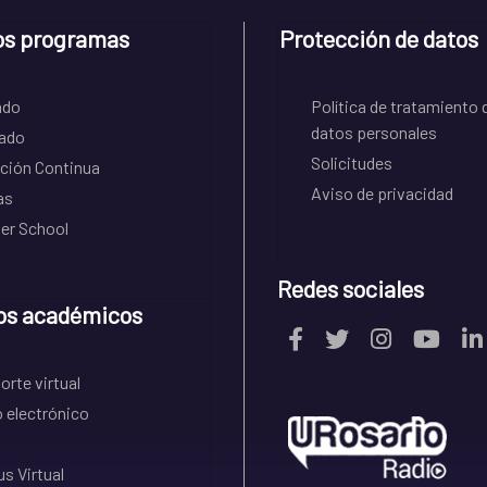
os programas
Protección de datos
ado
Política de tratamiento 
datos personales
ado
Solicitudes
ción Continua
Aviso de privacidad
as
r School
Redes sociales
os académicos
rte virtual
 electrónico
s Virtual