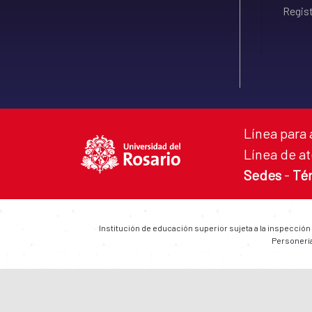
Regist
Línea para 
Línea de at
Sedes
-
Té
Institución de educación superior sujeta a la inspección
Personería