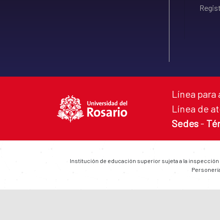
Regist
Línea para 
Línea de at
Sedes
-
Té
Institución de educación superior sujeta a la inspección
Personería