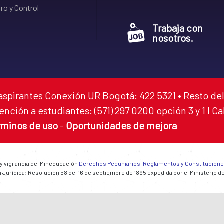
ro y Control
Trabaja con
nosotros.
aspirantes Conexión UR Bogotá: 422 5321 • Resto del
ención a estudiantes: (571) 297 0200 opción 3 y 1 I C
rminos de uso
-
Oportunidades de mejora
 y vigilancia del Mineducación
Derechos Pecuniarios, Reglamentos y Constitucion
 Jurídica: Resolución 58 del 16 de septiembre de 1895 expedida por el Ministerio d