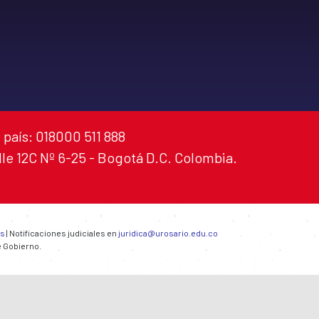
 país: 018000 511 888
alle 12C Nº 6-25 - Bogotá D.C. Colombia.
es
| Notificaciones judiciales en
juridica@urosario.edu.co
e Gobierno.