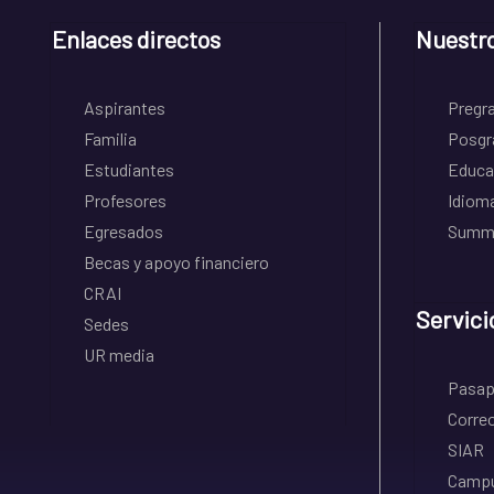
Enlaces directos
Nuestr
Aspirantes
Pregr
Familia
Posgr
Estudiantes
Educa
Profesores
Idiom
Egresados
Summe
Becas y apoyo financiero
CRAI
Servici
Sedes
UR media
Pasapo
Correo
SIAR
Campu