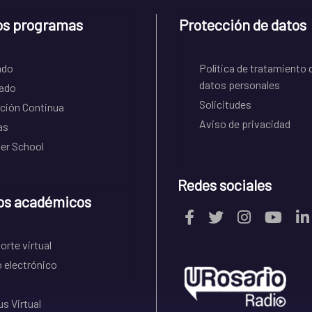
os programas
Protección de datos
ado
Política de tratamiento 
datos personales
ado
Solicitudes
ción Continua
Aviso de privacidad
as
r School
Redes sociales
os académicos
rte virtual
 electrónico
s Virtual