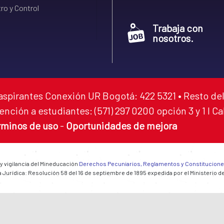
ro y Control
Trabaja con
nosotros.
aspirantes Conexión UR Bogotá: 422 5321 • Resto del
ención a estudiantes: (571) 297 0200 opción 3 y 1 I C
rminos de uso
-
Oportunidades de mejora
 y vigilancia del Mineducación
Derechos Pecuniarios, Reglamentos y Constitucion
 Jurídica: Resolución 58 del 16 de septiembre de 1895 expedida por el Ministerio d