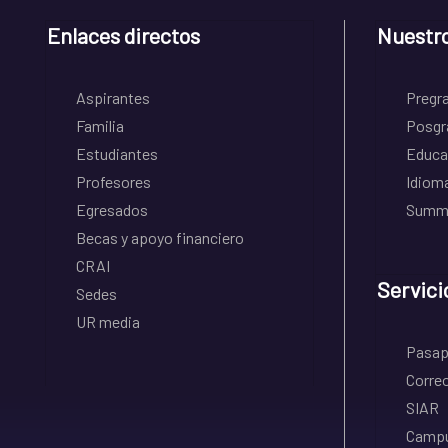
Enlaces directos
Nuestr
Aspirantes
Pregr
Familia
Posgr
Estudiantes
Educa
Profesores
Idiom
Egresados
Summe
Becas y apoyo financiero
CRAI
Servici
Sedes
UR media
Pasapo
Correo
SIAR
Campu