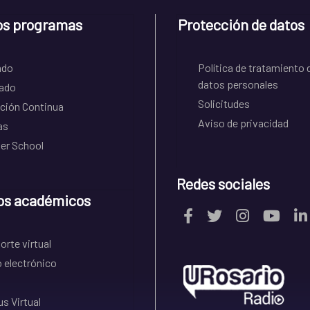
os programas
Protección de datos
ado
Política de tratamiento 
datos personales
ado
Solicitudes
ción Continua
Aviso de privacidad
as
r School
Redes sociales
os académicos
rte virtual
 electrónico
s Virtual