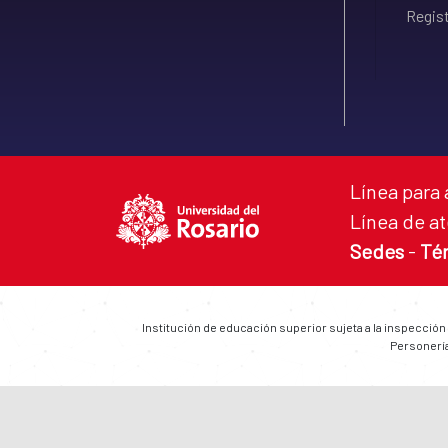
Regist
Línea para 
Línea de at
Sedes
-
Té
Institución de educación superior sujeta a la inspección
Personería