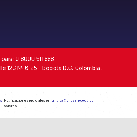
 país: 018000 511 888
alle 12C Nº 6-25 - Bogotá D.C. Colombia.
es
| Notificaciones judiciales en
juridica@urosario.edu.co
e Gobierno.