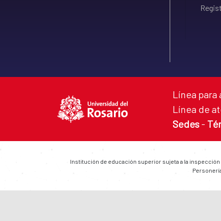
Regist
Línea para 
Línea de at
Sedes
-
Té
Institución de educación superior sujeta a la inspección
Personería