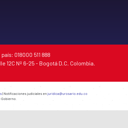
 país: 018000 511 888
alle 12C Nº 6-25 - Bogotá D.C. Colombia.
es
| Notificaciones judiciales en
juridica@urosario.edu.co
e Gobierno.