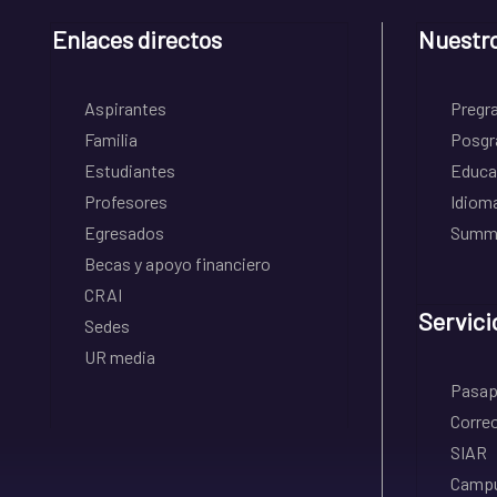
Enlaces directos
Nuestr
Aspirantes
Pregr
Familia
Posgr
Estudiantes
Educa
Profesores
Idiom
Egresados
Summe
Becas y apoyo financiero
CRAI
Servici
Sedes
UR media
Pasapo
Correo
SIAR
Campu