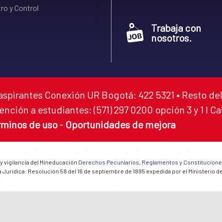
ro y Control
Trabaja con
nosotros.
aspirantes Conexión UR Bogotá: 422 5321 • Resto del
ención a estudiantes: (571) 297 0200 opción 3 y 1 I C
rminos de uso
-
Oportunidades de mejora
 y vigilancia del Mineducación
Derechos Pecuniarios, Reglamentos y Constitucion
 Jurídica: Resolución 58 del 16 de septiembre de 1895 expedida por el Ministerio d