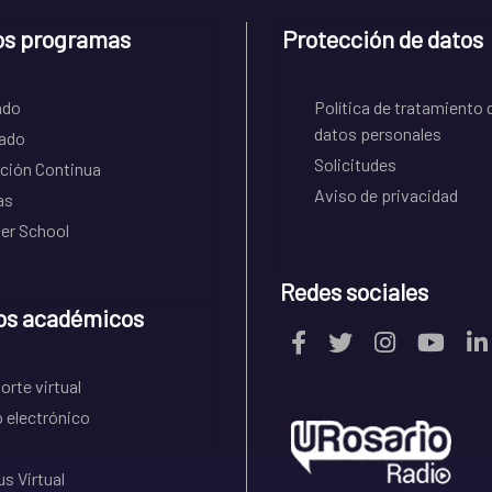
os programas
Protección de datos
ado
Política de tratamiento 
datos personales
ado
Solicitudes
ción Continua
Aviso de privacidad
as
r School
Redes sociales
os académicos
rte virtual
 electrónico
s Virtual