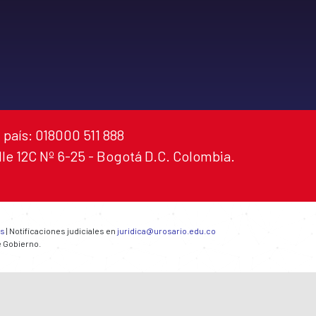
 país: 018000 511 888
alle 12C Nº 6-25 - Bogotá D.C. Colombia.
es
| Notificaciones judiciales en
juridica@urosario.edu.co
e Gobierno.