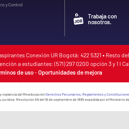
ro y Control
Trabaja con
nosotros.
aspirantes Conexión UR Bogotá: 422 5321 • Resto del
ención a estudiantes: (571) 297 0200 opción 3 y 1 I C
rminos de uso
-
Oportunidades de mejora
 y vigilancia del Mineducación
Derechos Pecuniarios, Reglamentos y Constitucion
 Jurídica: Resolución 58 del 16 de septiembre de 1895 expedida por el Ministerio d