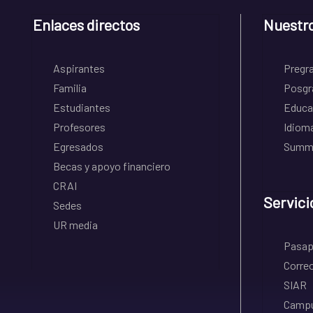
Enlaces directos
Nuestr
Aspirantes
Pregr
Familia
Posgr
Estudiantes
Educa
Profesores
Idiom
Egresados
Summe
Becas y apoyo financiero
CRAI
Servici
Sedes
UR media
Pasapo
Correo
SIAR
Campu