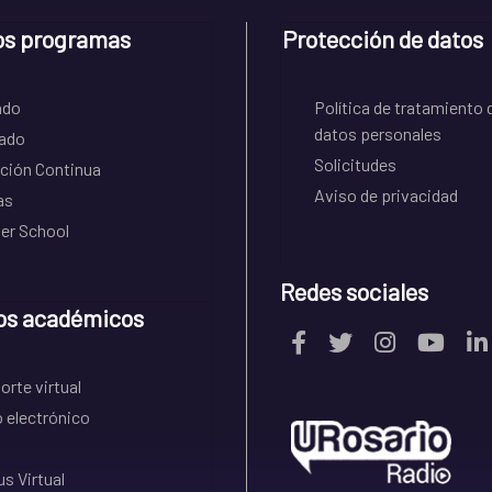
os programas
Protección de datos
ado
Política de tratamiento 
datos personales
ado
Solicitudes
ción Continua
Aviso de privacidad
as
r School
Redes sociales
os académicos
rte virtual
 electrónico
s Virtual