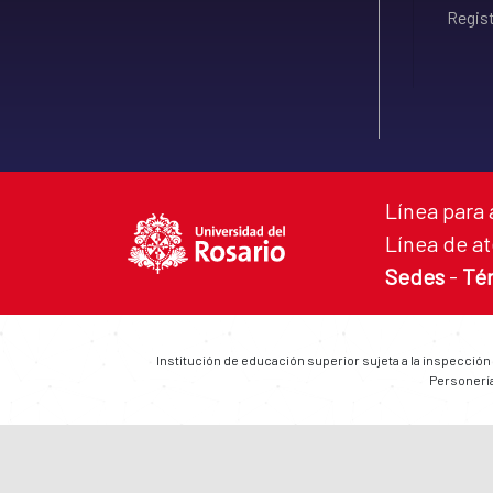
Regist
Línea para 
Línea de at
Sedes
-
Té
Institución de educación superior sujeta a la inspección
Personería