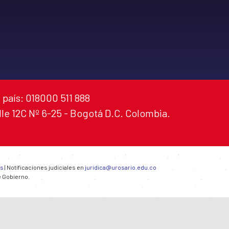
 país: 018000 511 888
alle 12C Nº 6-25 - Bogotá D.C. Colombia.
es
| Notificaciones judiciales en
juridica@urosario.edu.co
e Gobierno.