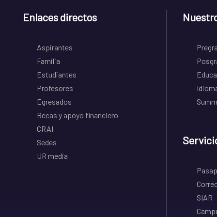
Enlaces directos
Nuestr
Aspirantes
Pregr
Familia
Posgr
Estudiantes
Educa
Profesores
Idiom
Egresados
Summe
Becas y apoyo financiero
CRAI
Servici
Sedes
UR media
Pasapo
Correo
SIAR
Campu