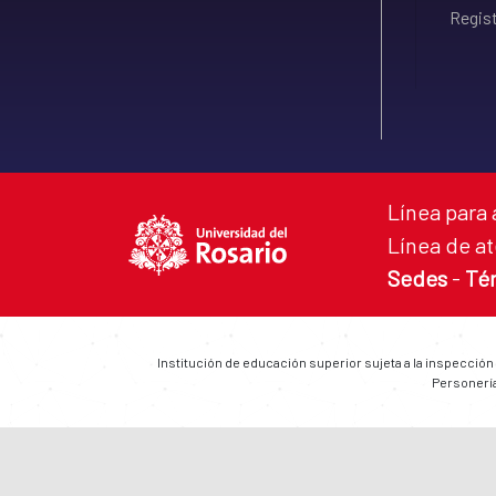
Regist
Línea para 
Línea de at
Sedes
-
Té
Institución de educación superior sujeta a la inspección
Personería