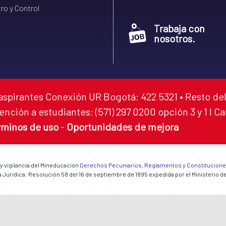
ro y Control
Trabaja con
nosotros.
aspirantes Conexión UR Bogotá: 422 5321 • Resto del
ención a estudiantes: (571) 297 0200 opción 3 y 1 I C
rminos de uso
-
Oportunidades de mejora
 y vigilancia del Mineducación
Derechos Pecuniarios, Reglamentos y Constitucion
 Jurídica: Resolución 58 del 16 de septiembre de 1895 expedida por el Ministerio d