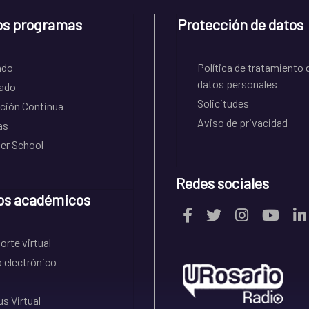
os programas
Protección de datos
ado
Política de tratamiento 
datos personales
ado
Solicitudes
ción Continua
Aviso de privacidad
as
r School
Redes sociales
os académicos
rte virtual
 electrónico
s Virtual