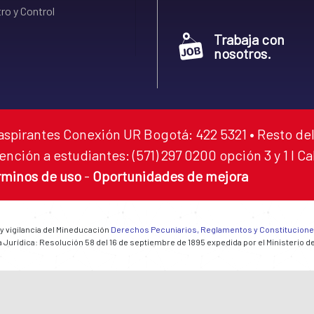
ro y Control
Trabaja con
nosotros.
aspirantes Conexión UR Bogotá: 422 5321 • Resto del
ención a estudiantes: (571) 297 0200 opción 3 y 1 I C
rminos de uso
-
Oportunidades de mejora
 y vigilancia del Mineducación
Derechos Pecuniarios, Reglamentos y Constitucion
 Jurídica: Resolución 58 del 16 de septiembre de 1895 expedida por el Ministerio d