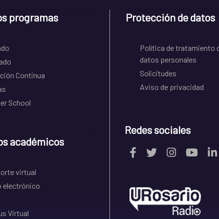
os programas
Protección de datos
ado
Política de tratamiento 
datos personales
ado
Solicitudes
ción Continua
Aviso de privacidad
as
r School
Redes sociales
os académicos
rte virtual
 electrónico
s Virtual