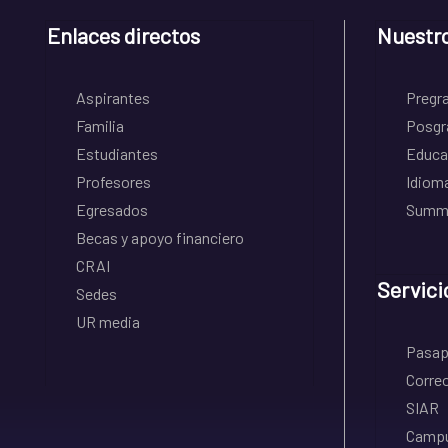
Enlaces directos
Nuestr
Aspirantes
Pregr
Familia
Posgr
Estudiantes
Educa
Profesores
Idiom
Egresados
Summe
Becas y apoyo financiero
CRAI
Servici
Sedes
UR media
Pasapo
Correo
SIAR
Campu