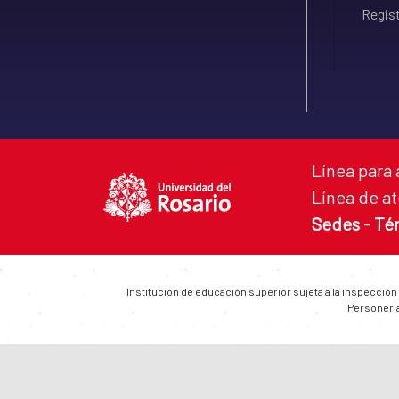
Regist
Línea para 
Línea de at
Sedes
-
Té
Institución de educación superior sujeta a la inspección
Personería