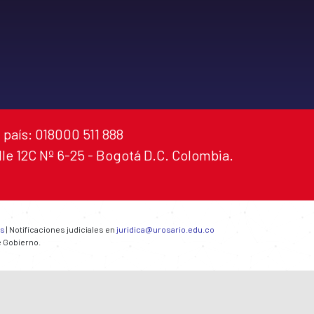
 país: 018000 511 888
alle 12C Nº 6-25 - Bogotá D.C. Colombia.
es
| Notificaciones judiciales en
juridica@urosario.edu.co
e Gobierno.