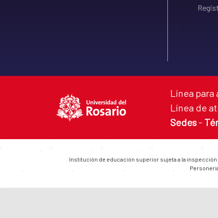
Regist
Línea para 
Línea de at
Sedes
-
Té
Institución de educación superior sujeta a la inspección
Personería