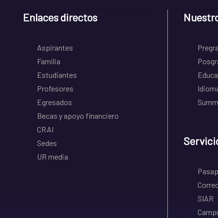
Enlaces directos
Nuestr
Aspirantes
Pregr
Familia
Posgr
Estudiantes
Educa
Profesores
Idiom
Egresados
Summe
Becas y apoyo financiero
CRAI
Servici
Sedes
UR media
Pasapo
Correo
SIAR
Campu