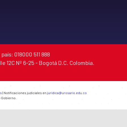
 país: 018000 511 888
alle 12C Nº 6-25 - Bogotá D.C. Colombia.
es
| Notificaciones judiciales en
juridica@urosario.edu.co
e Gobierno.