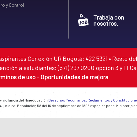
ro y Control
Trabaja con
nosotros.
aspirantes Conexión UR Bogotá: 422 5321 • Resto del
ención a estudiantes: (571) 297 0200 opción 3 y 1 I C
rminos de uso
-
Oportunidades de mejora
 y vigilancia del Mineducación
Derechos Pecuniarios, Reglamentos y Constitucion
 Jurídica: Resolución 58 del 16 de septiembre de 1895 expedida por el Ministerio d