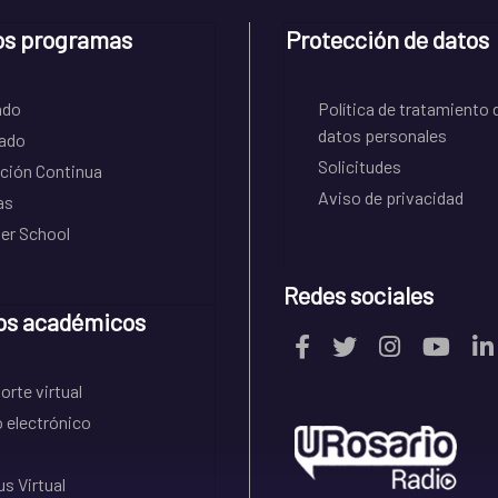
os programas
Protección de datos
ado
Política de tratamiento 
datos personales
ado
Solicitudes
ción Continua
Aviso de privacidad
as
r School
Redes sociales
os académicos
rte virtual
 electrónico
s Virtual