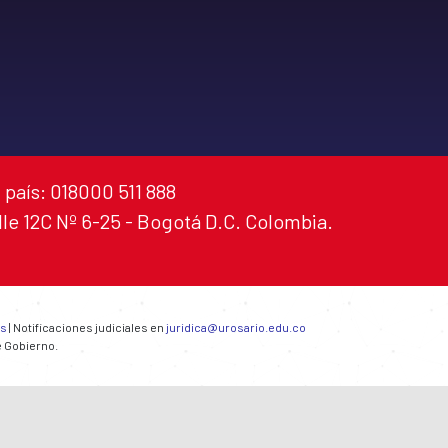
 país: 018000 511 888
alle 12C Nº 6-25 - Bogotá D.C. Colombia.
es
| Notificaciones judiciales en
juridica@urosario.edu.co
e Gobierno.