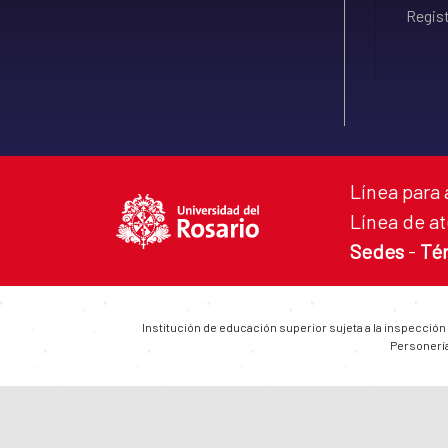
Regist
Línea para 
Línea de at
Sedes
-
Té
Institución de educación superior sujeta a la inspección
Personería