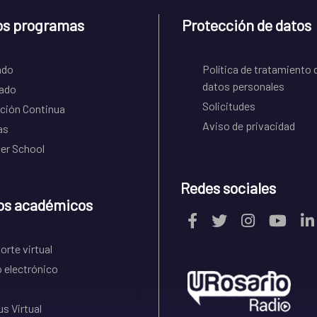
os programas
Protección de datos
ado
Política de tratamiento 
datos personales
ado
Solicitudes
ción Continua
Aviso de privacidad
as
r School
Redes sociales
os académicos
rte virtual
 electrónico
s Virtual