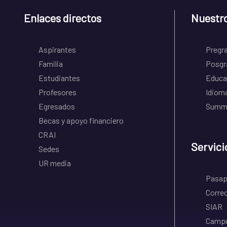
Enlaces directos
Nuestr
Aspirantes
Pregr
Familia
Posgr
Estudiantes
Educa
Profesores
Idiom
Egresados
Summe
Becas y apoyo financiero
CRAI
Servici
Sedes
UR media
Pasapo
Correo
SIAR
Campu