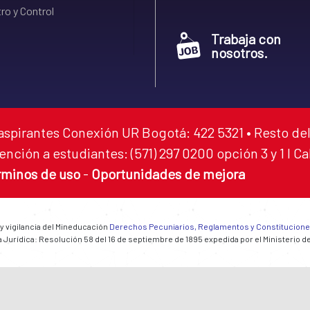
ro y Control
Trabaja con
nosotros.
aspirantes Conexión UR Bogotá: 422 5321 • Resto del
ención a estudiantes: (571) 297 0200 opción 3 y 1 I C
rminos de uso
-
Oportunidades de mejora
 y vigilancia del Mineducación
Derechos Pecuniarios, Reglamentos y Constitucion
 Jurídica: Resolución 58 del 16 de septiembre de 1895 expedida por el Ministerio d