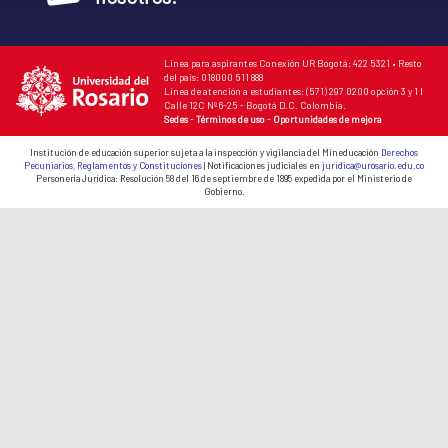
Línea para aspirantes Conexión UR Bogotá: 422 5321 • Resto
del país: 018000 511 888
Línea de atención a estudiantes: (571) 297 0200 opción 3 y 1 I
Calle 12C Nº 6-25 - Bogotá D.C. Colombia.
Sedes
-
Términos de uso
-
Oportunidades de mejora
Institución de educación superior sujeta a la inspección y vigilancia del Mineducación
Derechos
Pecuniarios, Reglamentos y Constituciones
| Notificaciones judiciales en
juridica@urosario.edu.co
Personería Jurídica: Resolución 58 del 16 de septiembre de 1895 expedida por el Ministerio de
Gobierno.