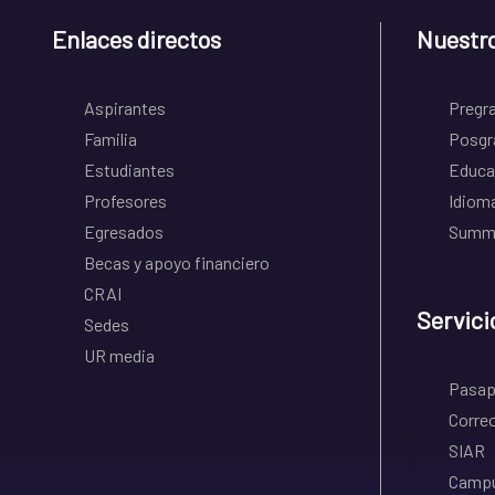
Enlaces directos
Nuestr
Aspirantes
Pregr
Familia
Posgr
Estudiantes
Educa
Profesores
Idiom
Egresados
Summe
Becas y apoyo financiero
CRAI
Servici
Sedes
UR media
Pasapo
Correo
SIAR
Campu