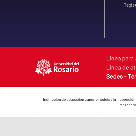
Regist
Línea para 
Línea de at
Sedes
-
Té
Institución de educación superior sujeta a la inspección
Personería