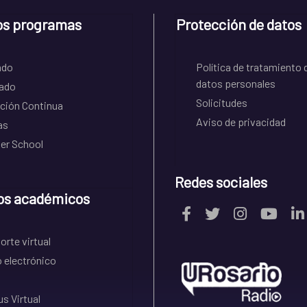
os programas
Protección de datos
ado
Política de tratamiento 
datos personales
ado
Solicitudes
ción Continua
Aviso de privacidad
as
r School
Redes sociales
os académicos
rte virtual
 electrónico
s Virtual