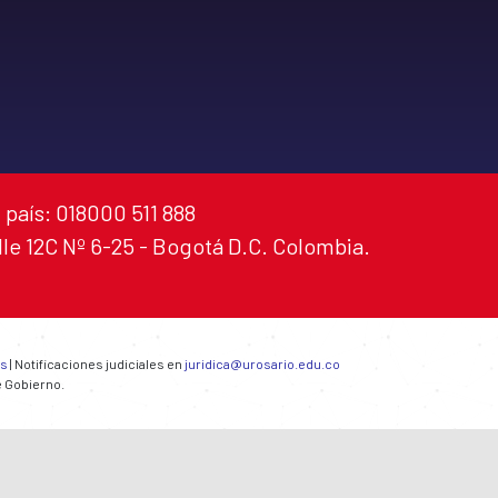
 país: 018000 511 888
alle 12C Nº 6-25 - Bogotá D.C. Colombia.
es
| Notificaciones judiciales en
juridica@urosario.edu.co
e Gobierno.