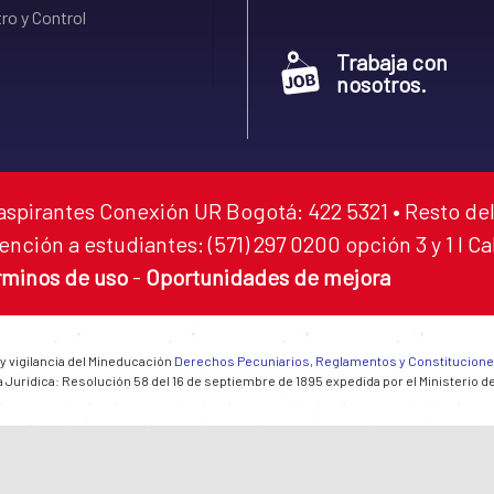
ro y Control
Trabaja con
nosotros.
aspirantes Conexión UR Bogotá: 422 5321 • Resto del
ención a estudiantes: (571) 297 0200 opción 3 y 1 I C
rminos de uso
-
Oportunidades de mejora
 y vigilancia del Mineducación
Derechos Pecuniarios, Reglamentos y Constitucion
 Jurídica: Resolución 58 del 16 de septiembre de 1895 expedida por el Ministerio d