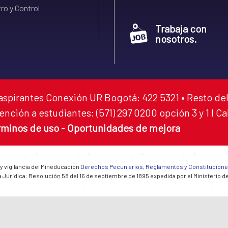
ro y Control
Trabaja con
nosotros.
aspirantes Conexión UR Bogotá: 422 5321 • Resto del
ención a estudiantes: (571) 297 0200 opción 3 y 1 I C
rminos de uso
-
Oportunidades de mejora
 y vigilancia del Mineducación
Derechos Pecuniarios, Reglamentos y Constitucion
 Jurídica: Resolución 58 del 16 de septiembre de 1895 expedida por el Ministerio d