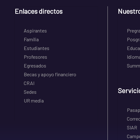
Enlaces directos
Nuestr
Aspirantes
Pregr
Familia
Posgr
Estudiantes
Educa
Profesores
Idiom
Egresados
Summe
Becas y apoyo financiero
CRAI
Servici
Sedes
UR media
Pasapo
Correo
SIAR
Campu