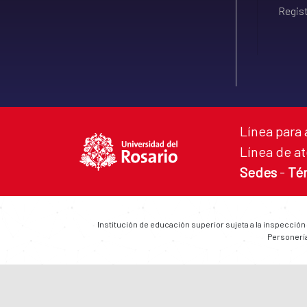
Regist
Línea para 
Línea de at
Sedes
-
Té
Institución de educación superior sujeta a la inspección
Personería