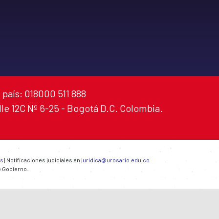
 país: 018000 511 888
alle 12C Nº 6-25 - Bogotá D.C. Colombia.
es
| Notificaciones judiciales en
juridica@urosario.edu.co
e Gobierno.