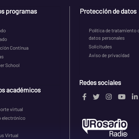
os programas
Protección de datos
ado
Política de tratamiento 
datos personales
ado
Solicitudes
ción Continua
Aviso de privacidad
as
r School
Redes sociales
os académicos
rte virtual
 electrónico
s Virtual