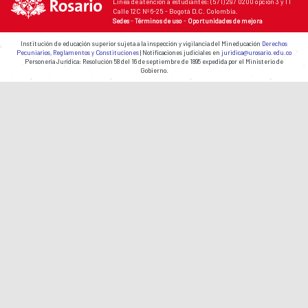
Línea de atención a estudiantes: (571) 297 0200 opción 3 y 1 I
Calle 12C Nº 6-25 - Bogotá D.C. Colombia.
Sedes
-
Términos de uso
-
Oportunidades de mejora
Institución de educación superior sujeta a la inspección y vigilancia del Mineducación
Derechos
Pecuniarios, Reglamentos y Constituciones
| Notificaciones judiciales en
juridica@urosario.edu.co
Personería Jurídica: Resolución 58 del 16 de septiembre de 1895 expedida por el Ministerio de
Gobierno.