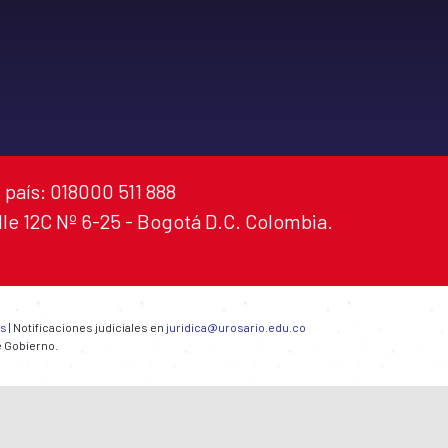
 país: 018000 511 888
alle 12C Nº 6-25 - Bogotá D.C. Colombia.
es
| Notificaciones judiciales en
juridica@urosario.edu.co
e Gobierno.