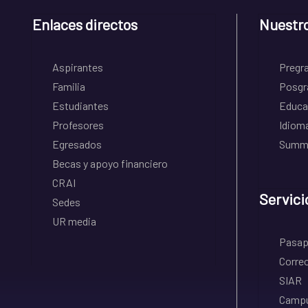
Enlaces directos
Nuestr
Aspirantes
Pregr
Familia
Posgr
Estudiantes
Educa
Profesores
Idiom
Egresados
Summe
Becas y apoyo financiero
CRAI
Servici
Sedes
UR media
Pasapo
Correo
SIAR
Campu