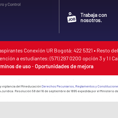
ro y Control
Trabaja con
nosotros.
aspirantes Conexión UR Bogotá: 422 5321 • Resto del
ención a estudiantes: (571) 297 0200 opción 3 y 1 I C
rminos de uso
-
Oportunidades de mejora
 y vigilancia del Mineducación
Derechos Pecuniarios, Reglamentos y Constitucion
 Jurídica: Resolución 58 del 16 de septiembre de 1895 expedida por el Ministerio d