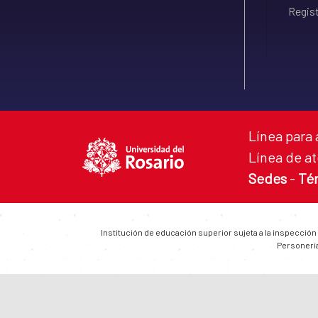
Regist
Línea para 
Línea de at
Sedes
-
Té
Institución de educación superior sujeta a la inspección
Personería