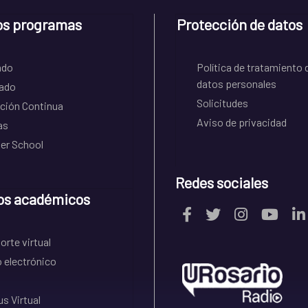
os programas
Protección de datos
ado
Política de tratamiento 
datos personales
ado
Solicitudes
ción Continua
Aviso de privacidad
as
r School
Redes sociales
os académicos
rte virtual
 electrónico
s Virtual