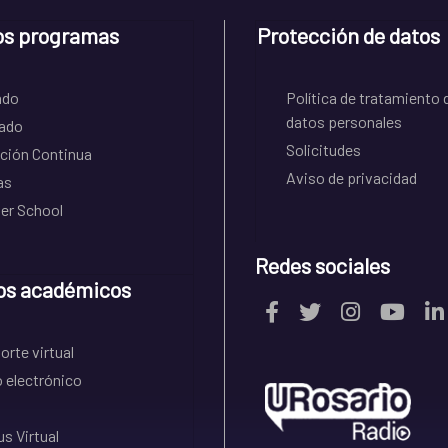
os programas
Protección de datos
ado
Política de tratamiento 
datos personales
ado
Solicitudes
ción Continua
Aviso de privacidad
as
r School
Redes sociales
os académicos
rte virtual
 electrónico
s Virtual