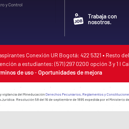
ro y Control
Trabaja con
nosotros.
aspirantes Conexión UR Bogotá: 422 5321 • Resto del
ención a estudiantes: (571) 297 0200 opción 3 y 1 I C
rminos de uso
-
Oportunidades de mejora
 y vigilancia del Mineducación
Derechos Pecuniarios, Reglamentos y Constitucion
 Jurídica: Resolución 58 del 16 de septiembre de 1895 expedida por el Ministerio d