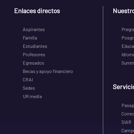
Enlaces directos
Nuestr
Aspirantes
Pregr
Familia
Posgr
Estudiantes
Educa
Profesores
Idiom
Egresados
Summe
Becas y apoyo financiero
CRAI
Servici
Sedes
UR media
Pasapo
Correo
SIAR
Campu