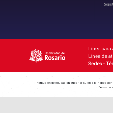
Regist
Línea para 
Línea de at
Sedes
-
Té
Institución de educación superior sujeta a la inspección
Personería