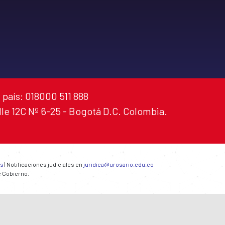
 país: 018000 511 888
alle 12C Nº 6-25 - Bogotá D.C. Colombia.
es
| Notificaciones judiciales en
juridica@urosario.edu.co
e Gobierno.