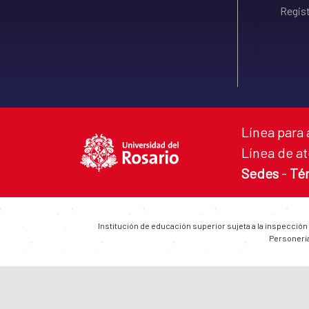
Regist
Línea para 
Línea de at
Sedes
-
Té
Institución de educación superior sujeta a la inspección
Personería