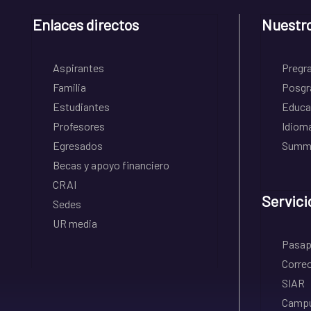
Enlaces directos
Nuestr
Aspirantes
Pregr
Familia
Posgr
Estudiantes
Educa
Profesores
Idiom
Egresados
Summe
Becas y apoyo financiero
CRAI
Servici
Sedes
UR media
Pasapo
Correo
SIAR
Campu