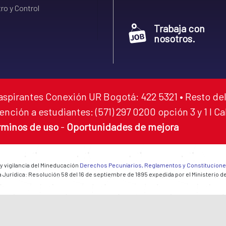
ro y Control
Trabaja con
nosotros.
aspirantes Conexión UR Bogotá: 422 5321 • Resto del
ención a estudiantes: (571) 297 0200 opción 3 y 1 I C
rminos de uso
-
Oportunidades de mejora
 y vigilancia del Mineducación
Derechos Pecuniarios, Reglamentos y Constitucion
 Jurídica: Resolución 58 del 16 de septiembre de 1895 expedida por el Ministerio d