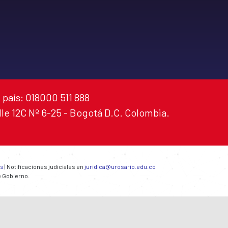
 país: 018000 511 888
alle 12C Nº 6-25 - Bogotá D.C. Colombia.
es
| Notificaciones judiciales en
juridica@urosario.edu.co
e Gobierno.