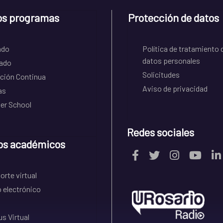
os programas
Protección de datos
ado
Política de tratamiento 
datos personales
ado
Solicitudes
ción Continua
Aviso de privacidad
as
r School
Redes sociales
os académicos
rte virtual
 electrónico
s Virtual