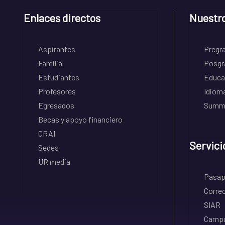
Enlaces directos
Nuestr
Aspirantes
Pregr
Familia
Posgr
Estudiantes
Educa
Profesores
Idiom
Egresados
Summe
Becas y apoyo financiero
CRAI
Servici
Sedes
UR media
Pasapo
Correo
SIAR
Campu