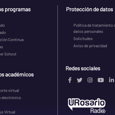
os programas
Protección de datos
ado
Política de tratamiento 
datos personales
ado
Solicitudes
ción Continua
Aviso de privacidad
as
r School
Redes sociales
os académicos
rte virtual
 electrónico
s Virtual