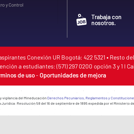
ro y Control
Trabaja con
nosotros.
aspirantes Conexión UR Bogotá: 422 5321 • Resto del
ención a estudiantes: (571) 297 0200 opción 3 y 1 I C
rminos de uso
-
Oportunidades de mejora
 y vigilancia del Mineducación
Derechos Pecuniarios, Reglamentos y Constitucion
 Jurídica: Resolución 58 del 16 de septiembre de 1895 expedida por el Ministerio d