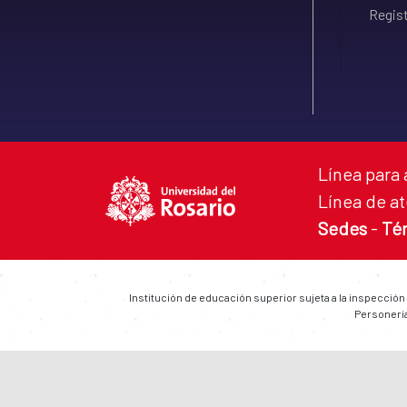
Regist
Línea para 
Línea de at
Sedes
-
Té
Institución de educación superior sujeta a la inspección
Personería