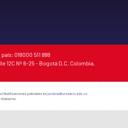
 país: 018000 511 888
alle 12C Nº 6-25 - Bogotá D.C. Colombia.
es
| Notificaciones judiciales en
juridica@urosario.edu.co
e Gobierno.